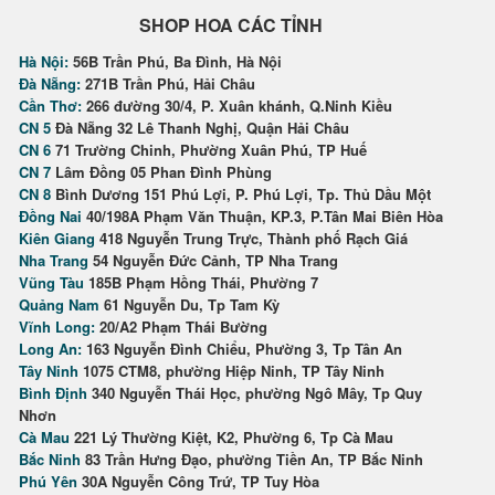
SHOP HOA CÁC TỈNH
Hà Nội:
56B Trần Phú, Ba Đình, Hà Nội
Đà Nẵng:
271B Trần Phú, Hải Châu
Cần Thơ:
266 đường 30/4, P. Xuân khánh, Q.Ninh Kiều
CN 5
Đà Nẵng 32 Lê Thanh Nghị, Quận Hải Châu
CN 6
71 Trường Chinh, Phường Xuân Phú, TP Huế
CN 7
Lâm Đồng 05 Phan Đình Phùng
CN 8
Bình Dương 151 Phú Lợi, P. Phú Lợi, Tp. Thủ Dầu Một
Đồng Nai
40/198A Phạm Văn Thuận, KP.3, P.Tân Mai Biên Hòa
Kiên Giang
418 Nguyễn Trung Trực, Thành phố Rạch Giá
Nha Trang
54 Nguyễn Đức Cảnh, TP Nha Trang
Vũng Tàu
185B Phạm Hồng Thái, Phường 7
Quảng Nam
61 Nguyễn Du, Tp Tam Kỳ
Vĩnh Long:
20/A2 Phạm Thái Bường
Long An:
163 Nguyễn Đình Chiểu, Phường 3, Tp Tân An
Tây Ninh
1075 CTM8, phường Hiệp Ninh, TP Tây Ninh
Bình Định
340 Nguyễn Thái Học, phường Ngô Mây, Tp Quy
Nhơn
Cà Mau
221 Lý Thường Kiệt, K2, Phường 6, Tp Cà Mau
Bắc Ninh
83 Trần Hưng Đạo, phường Tiền An, TP Bắc Ninh
Phú Yên
30A Nguyễn Công Trứ, TP Tuy Hòa