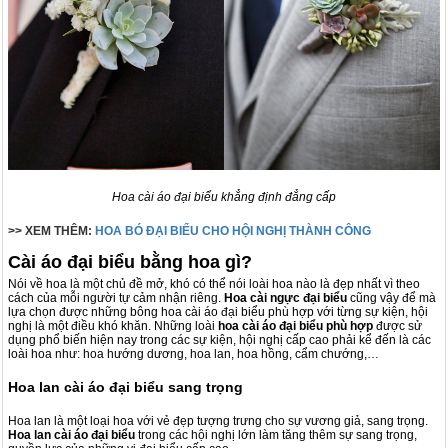
Hoa cài áo đại biểu khẳng định đẳng cấp
>> XEM THÊM:
HOA BÓ ĐẠI BIỂU CHO HỘI NGHỊ THÀNH CÔNG
Cài áo đại biểu bằng hoa gì?
Nói về hoa là một chủ đề mở, khó có thể nói loài hoa nào là đẹp nhất vì theo
cách của mỗi người tự cảm nhận riêng.
Hoa cài ngực đại biểu
cũng vậy để mà
lựa chọn được những bông hoa cài áo đại biểu phù hợp với từng sự kiện, hội
nghị là một điều khó khăn. Những loài
hoa cài áo đại biểu phù hợp
được sử
dụng phổ biến hiện nay trong các sự kiện, hội nghị cấp cao phải kể đến là các
loài hoa như: hoa hướng dương, hoa lan, hoa hồng, cẩm chướng,…
Hoa lan cài áo đại biểu sang trọng
Hoa lan là một loại hoa với vẻ đẹp tượng trưng cho sự vương giả, sang trọng.
Hoa lan
cài áo đại biểu
trong các hội nghị lớn làm tăng thêm sự sang trọng,