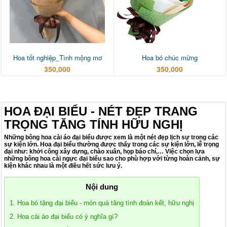
Hoa tốt nghiệp_Tình mộng mơ
Hoa bó chúc mừng
350,000
350,000
HOA ĐẠI BIỂU - NÉT ĐẸP TRANG
TRỌNG TĂNG TÍNH HỮU NGHỊ
Những bông hoa cài áo đại biểu được xem là một nét đẹp lịch sự trong các
sự kiện lớn. Hoa đại biểu thường được thấy trong các sự kiện lớn, lễ trọng
đại như: khởi công xây dựng, chào xuân, họp báo chí,… Việc chọn lựa
những bông hoa cài ngực đại biểu sao cho phù hợp với từng hoàn cảnh, sự
kiện khác nhau là một điều hết sức lưu ý.
Nội dung
1. Hoa bó tặng đại biểu - món quà tăng tình đoàn kết, hữu nghị
2. Hoa cài áo đại biểu có ý nghĩa gì?