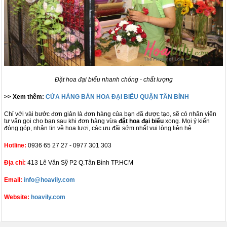
Đặt hoa đại biểu nhanh chóng - chất lượng
>> Xem thêm:
CỬA HÀNG BÁN HOA ĐẠI BIỂU QUẬN TÂN BÌNH
Chỉ với vài bước đơn giản là đơn hàng của bạn đã được tạo, sẽ có nhân viên
tư vấn gọi cho bạn sau khi đơn hàng vừa
đặt hoa đại biểu
xong. Mọi ý kiến
đóng góp, nhận tin về hoa tươi, các ưu đãi sớm nhất vui lòng liên hệ
Hotline:
0936 65 27 27 - 0977 301 303
Địa chỉ:
413 Lê Văn Sỹ P2 Q.Tân Bình TP.HCM
Email:
info@hoavily.com
Website:
hoavily.com