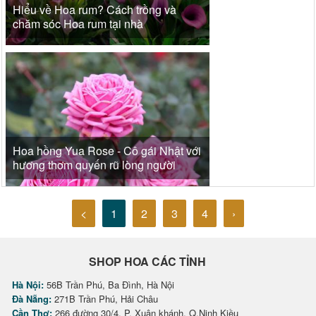
Hiểu về Hoa rum? Cách trồng và
chăm sóc Hoa rum tại nhà
Hoa hồng Yua Rose - Cô gái Nhật với
hương thơm quyến rũ lòng người
<
1
2
3
4
›
SHOP HOA CÁC TỈNH
Hà Nội:
56B Trần Phú, Ba Đình, Hà Nội
Đà Nẵng:
271B Trần Phú, Hải Châu
Cần Thơ:
266 đường 30/4, P. Xuân khánh, Q.Ninh Kiều