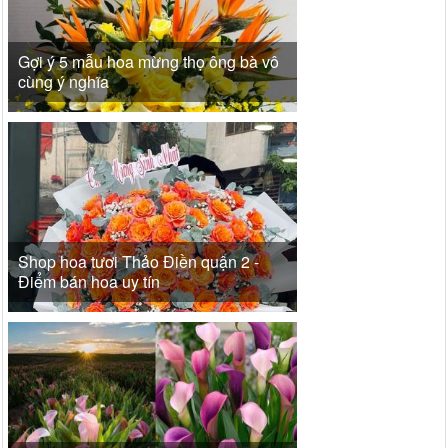
Gợi ý 5 mẫu hoa mừng thọ ông bà vô
cùng ý nghĩa
Shop hoa tươi Thảo Điền quận 2 -
Điểm bán hoa uy tín