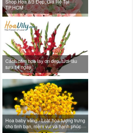
Shop Hoa 8/3 Đẹp, Giá Rẻ Tại
TP.HCM
Cách cắm hoa lay ơn đẹp, tươi lâu
sau 14 ngày
Hoa baby vàng - Loài hoa tượng trưng
cho tình bạn, niềm vui và hạnh phúc