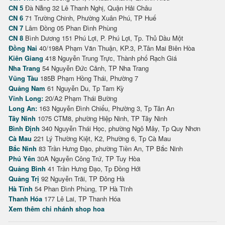
CN 5
Đà Nẵng 32 Lê Thanh Nghị, Quận Hải Châu
CN 6
71 Trường Chinh, Phường Xuân Phú, TP Huế
CN 7
Lâm Đồng 05 Phan Đình Phùng
CN 8
Bình Dương 151 Phú Lợi, P. Phú Lợi, Tp. Thủ Dầu Một
Đồng Nai
40/198A Phạm Văn Thuận, KP.3, P.Tân Mai Biên Hòa
Kiên Giang
418 Nguyễn Trung Trực, Thành phố Rạch Giá
Nha Trang
54 Nguyễn Đức Cảnh, TP Nha Trang
Vũng Tàu
185B Phạm Hồng Thái, Phường 7
Quảng Nam
61 Nguyễn Du, Tp Tam Kỳ
Vĩnh Long:
20/A2 Phạm Thái Bường
Long An:
163 Nguyễn Đình Chiểu, Phường 3, Tp Tân An
Tây Ninh
1075 CTM8, phường Hiệp Ninh, TP Tây Ninh
Bình Định
340 Nguyễn Thái Học, phường Ngô Mây, Tp Quy Nhơn
Cà Mau
221 Lý Thường Kiệt, K2, Phường 6, Tp Cà Mau
Bắc Ninh
83 Trần Hưng Đạo, phường Tiền An, TP Bắc Ninh
Phú Yên
30A Nguyễn Công Trứ, TP Tuy Hòa
Quảng Bình
41 Trần Hưng Đạo, Tp Đồng Hới
Quảng Trị
92 Nguyễn Trãi, TP Đông Hà
Hà Tĩnh
54 Phan Đình Phùng, TP Hà Tĩnh
Thanh Hóa
177 Lê Lai, TP Thanh Hóa
Xem thêm chi nhánh shop hoa