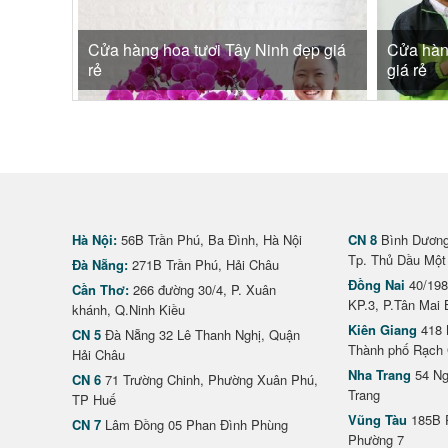
Cửa hàng hoa tươi Tây Ninh đẹp giá
Cửa hàn
rẻ
giá rẻ
Hà Nội:
56B Trần Phú, Ba Đình, Hà Nội
CN 8
Bình Dương 
Tp. Thủ Dầu Một
Đà Nẵng:
271B Trần Phú, Hải Châu
Đồng Nai
40/198
Cần Thơ:
266 đường 30/4, P. Xuân
KP.3, P.Tân Mai 
khánh, Q.Ninh Kiều
Kiên Giang
418 
CN 5
Đà Nẵng 32 Lê Thanh Nghị, Quận
Thành phố Rạch 
Hải Châu
Nha Trang
54 Ng
CN 6
71 Trường Chinh, Phường Xuân Phú,
Trang
TP Huế
Vũng Tàu
185B 
CN 7
Lâm Đồng 05 Phan Đình Phùng
Phường 7