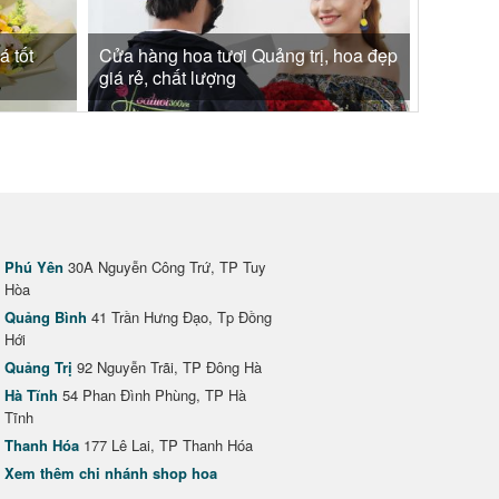
á tốt
Cửa hàng hoa tươi Quảng trị, hoa đẹp
giá rẻ, chất lượng
Phú Yên
30A Nguyễn Công Trứ, TP Tuy
Hòa
Quảng Bình
41 Trần Hưng Đạo, Tp Đồng
Hới
Quảng Trị
92 Nguyễn Trãi, TP Đông Hà
Hà Tĩnh
54 Phan Đình Phùng, TP Hà
Tĩnh
Thanh Hóa
177 Lê Lai, TP Thanh Hóa
Xem thêm chi nhánh shop hoa