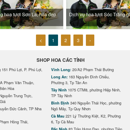
g hoa tươi Sơn La, hoa đẹp
Dịch vụ hoa tươi Sóc Trăng gi
<
1
2
3
›
SHOP HOA CÁC TỈNH
151 Phú Lợi, P. Phú Lợi,
Vĩnh Long:
20/A2 Phạm Thái Bường
Long An:
163 Nguyễn Đình Chiểu,
A Phạm Văn Thuận,
Phường 3, Tp Tân An
Biên Hòa
Tây Ninh
1075 CTM8, phường Hiệp Ninh,
Nguyễn Trung Trực,
TP Tây Ninh
Giá
Bình Định
340 Nguyễn Thái Học, phường
uyễn Đức Cảnh, TP Nha
Ngô Mây, Tp Quy Nhơn
Cà Mau
221 Lý Thường Kiệt, K2, Phường
Phạm Hồng Thái,
6, Tp Cà Mau
Bắc Ninh
83 Trần Hưng Đạo, phường Tiền