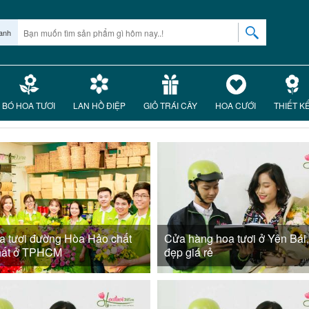
anh
BÓ HOA TƯƠI
LAN HỒ ĐIỆP
GIỎ TRÁI CÂY
HOA CƯỚI
THIẾT K
a tươi đường Hòa Hảo chất
Cửa hàng hoa tươi ở Yên Bái
hất ở TPHCM
đẹp giá rẻ