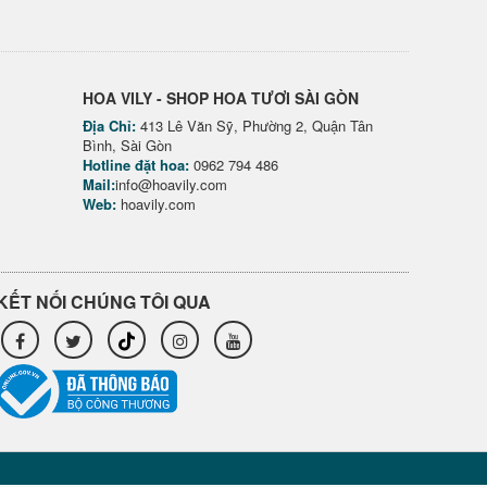
HOA VILY - SHOP HOA TƯƠI SÀI GÒN
Địa Chỉ:
413 Lê Văn Sỹ, Phường 2, Quận Tân
Bình, Sài Gòn
Hotline đặt hoa:
0962 794 486
Mail:
info@hoavily.com
Web:
hoavily.com
KẾT NỐI CHÚNG TÔI QUA