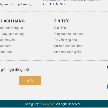
Nguyễn Du, Tp Tam Kỳ
An, TP Bắc Ninh
KHÁCH HÀNG
TIN TỨC
ảo mật thông tin
Giới Thiệu
& Quy định chung
Ý nghĩa các loài hoa
vận chuyển
Tư vấn tặng hoa
bảo hành
Sự tích các loài hoa
hanh toán
Điện hoa toàn quốc
giảm giá riêng biệt
GỬI
Design by
All right Reserval.
hoavily.com