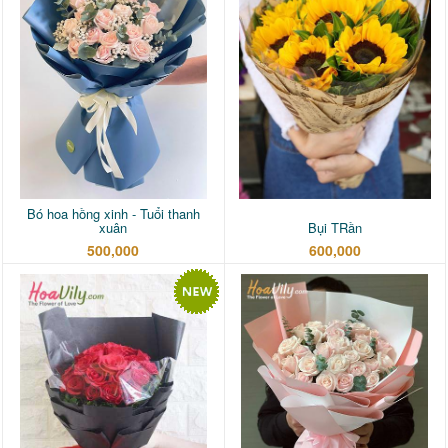
Bó hoa hồng xinh - Tuổi thanh
xuân
Bụi TRần
500,000
600,000