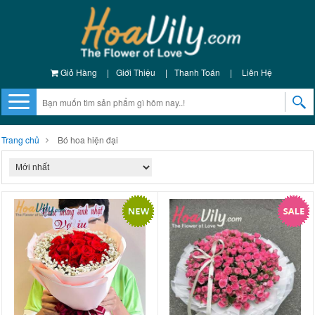
Giỏ Hàng
|
Giới Thiệu
|
Thanh Toán
|
Liên Hệ
Trang chủ
Bó hoa hiện đại