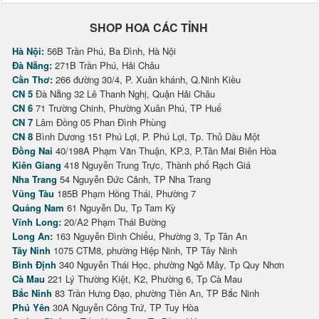
SHOP HOA CÁC TỈNH
Hà Nội:
56B Trần Phú, Ba Đình, Hà Nội
Đà Nẵng:
271B Trần Phú, Hải Châu
Cần Thơ:
266 đường 30/4, P. Xuân khánh, Q.Ninh Kiều
CN 5
Đà Nẵng 32 Lê Thanh Nghị, Quận Hải Châu
CN 6
71 Trường Chinh, Phường Xuân Phú, TP Huế
CN 7
Lâm Đồng 05 Phan Đình Phùng
CN 8
Bình Dương 151 Phú Lợi, P. Phú Lợi, Tp. Thủ Dầu Một
Đồng Nai
40/198A Phạm Văn Thuận, KP.3, P.Tân Mai Biên Hòa
Kiên Giang
418 Nguyễn Trung Trực, Thành phố Rạch Giá
Nha Trang
54 Nguyễn Đức Cảnh, TP Nha Trang
Vũng Tàu
185B Phạm Hồng Thái, Phường 7
Quảng Nam
61 Nguyễn Du, Tp Tam Kỳ
Vĩnh Long:
20/A2 Phạm Thái Bường
Long An:
163 Nguyễn Đình Chiểu, Phường 3, Tp Tân An
Tây Ninh
1075 CTM8, phường Hiệp Ninh, TP Tây Ninh
Bình Định
340 Nguyễn Thái Học, phường Ngô Mây, Tp Quy Nhơn
Cà Mau
221 Lý Thường Kiệt, K2, Phường 6, Tp Cà Mau
Bắc Ninh
83 Trần Hưng Đạo, phường Tiền An, TP Bắc Ninh
Phú Yên
30A Nguyễn Công Trứ, TP Tuy Hòa