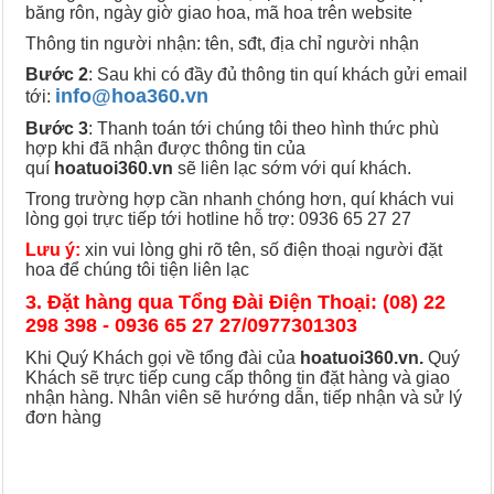
băng rôn, ngày giờ giao hoa, mã hoa trên website
Thông tin người nhận: tên, sđt, địa chỉ người nhận
Bước 2
: Sau khi có đầy đủ thông tin quí khách gửi email
info@hoa360.vn
tới:
Bước 3
: Thanh toán tới chúng tôi theo hình thức phù
hợp khi đã nhận được thông tin của
quí
hoatuoi360.vn
sẽ liên lạc sớm với quí khách.
Trong trường hợp cần nhanh chóng hơn, quí khách vui
lòng gọi trực tiếp tới hotline hỗ trợ: 0936 65 27 27
Lưu ý:
xin vui lòng ghi rõ tên, số điện thoại người đặt
hoa để chúng tôi tiện liên lạc
3. Đặt hàng qua Tổng Đài Điện Thoại: (08) 22
298 398 - 0936 65 27 27/0977301303
Khi Quý Khách gọi về tổng đài của
hoatuoi360.vn.
Quý
Khách sẽ trực tiếp cung cấp thông tin đặt hàng và giao
nhận hàng. Nhân viên sẽ hướng dẫn, tiếp nhận và sử lý
đơn hàng