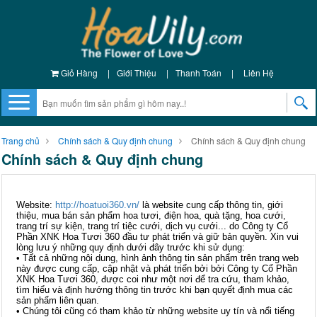
Giỏ Hàng
|
Giới Thiệu
|
Thanh Toán
|
Liên Hệ
Trang chủ
Chính sách & Quy định chung
Chính sách & Quy định chung
Chính sách & Quy định chung
Website:
http://hoatuoi360.vn/
là website cung cấp thông tin, giới
thiệu, mua bán sản phẩm hoa tươi, điện hoa, quà tặng, hoa cưới,
trang trí sự kiện, trang trí tiệc cưới, dịch vụ cưới... do Công ty Cổ
Phần XNK Hoa Tươi 360 đầu tư phát triển và giữ bản quyền. Xin vui
lòng lưu ý những quy định dưới đây trước khi sử dụng:
• Tất cả những nội dung, hình ảnh thông tin sản phẩm trên trang web
này được cung cấp, cập nhật và phát triển bởi bởi Công ty Cổ Phần
XNK Hoa Tươi 360, được coi như một nơi để tra cứu, tham khảo,
tìm hiểu và định hướng thông tin trước khi bạn quyết định mua các
sản phẩm liên quan.
• Chúng tôi cũng có tham khảo từ những website uy tín và nổi tiếng