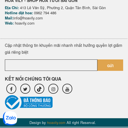
HOA VILY - SHOP HOA TƯƠI SÀI GÒN
Địa Chỉ:
413 Lê Văn Sỹ, Phường 2, Quận Tân Bình, Sài Gòn
Hotline đặt hoa:
0962 794 486
Mail:
info@hoavily.com
Web:
hoavily.com
Cập nhật thông tin khuyến mãi nhanh nhất hưởng quyền lợi giảm
giá riêng biệt
GỬI
KẾT NỐI CHÚNG TÔI QUA
Design by
All right Reserval.
hoavily.com