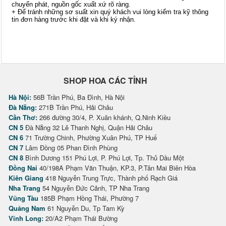
chuyển phát, nguồn gốc xuất xứ rõ ràng.
+ Để tránh những sơ suất xin quý khách vui lòng kiểm tra kỹ thông
tin đơn hàng trước khi đặt và khi ký nhận.
SHOP HOA CÁC TỈNH
Hà Nội:
56B Trần Phú, Ba Đình, Hà Nội
Đà Nẵng:
271B Trần Phú, Hải Châu
Cần Thơ:
266 đường 30/4, P. Xuân khánh, Q.Ninh Kiều
CN 5
Đà Nẵng 32 Lê Thanh Nghị, Quận Hải Châu
CN 6
71 Trường Chinh, Phường Xuân Phú, TP Huế
CN 7
Lâm Đồng 05 Phan Đình Phùng
CN 8
Bình Dương 151 Phú Lợi, P. Phú Lợi, Tp. Thủ Dầu Một
Đồng Nai
40/198A Phạm Văn Thuận, KP.3, P.Tân Mai Biên Hòa
Kiên Giang
418 Nguyễn Trung Trực, Thành phố Rạch Giá
Nha Trang
54 Nguyễn Đức Cảnh, TP Nha Trang
Vũng Tàu
185B Phạm Hồng Thái, Phường 7
Quảng Nam
61 Nguyễn Du, Tp Tam Kỳ
Vĩnh Long:
20/A2 Phạm Thái Bường