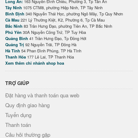
Long An:
163 Nguyễn Đình Chiểu, Phường 3, Tp Tân An
Tây Ninh
1075 CTM8, phường Hiệp Ninh, TP Tây Ninh
Bình Định
340 Nguyễn Thái Học, phường Ngô Mây, Tp Quy Nhơn
Cà Mau
221 Lý Thường Kiệt, K2, Phường 6, Tp Cà Mau
Bắc Ninh
83 Trần Hưng Đạo, phường Tiền An, TP Bắc Ninh
Phú Yên
30A Nguyễn Công Trứ, TP Tuy Hòa
Quảng Bình
41 Trần Hưng Đạo, Tp Đồng Hới
Quảng Trị
92 Nguyễn Trãi, TP Đông Hà
Hà Tĩnh
54 Phan Đình Phùng, TP Hà Tĩnh
Thanh Hóa
177 Lê Lai, TP Thanh Hóa
Xem thêm chi nhánh shop hoa
TRỢ GIÚP
Đặt hàng và thanh toán qua web
Quy định giao hàng
Tuyển dụng
Thanh toán
Câu hỏi thường gặp