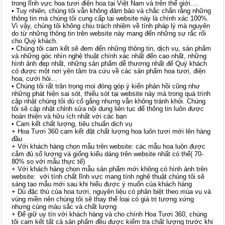
trong lĩnh vực hoa tươi điện hoa tại Việt Nam và trên thế giới....
• Tuy nhiên, chúng tôi vẫn không đảm bảo và chắc chắn rằng những
thông tin mà chúng tôi cung cấp tại website này là chính xác 100%.
Vì vậy, chúng tôi không chịu trách nhiệm về tính pháp lý mà nguyên
do từ những thông tin trên website này mang đến những sự rắc rối
cho Quý khách.
• Chúng tôi cam kết sẽ đem đến những thông tin, dịch vụ, sản phẩm
và những góc nhìn nghệ thuật chính xác nhất đến cao nhất, những
hình ảnh đẹp nhất, những sản phẩm dễ thương nhất để Quý khách
có được một nơi yên tâm tra cứu về các sản phẩm hoa tươi, điện
hoa, cưới hỏi…
• Chúng tôi rất trân trọng mọi đóng góp ý kiến phản hồi cũng như
những phát hiện sai sót, thiếu sót tại website này mà trong quá trình
cập nhật chúng tôi dù cố gắng nhưng vẫn không tránh khỏi. Chúng
tôi sẽ cập nhật chỉnh sửa nội dung liên tục để thông tin luôn được
hoàn thiện và hữu ích nhất với các bạn
• Cam kết chất lượng, tiêu chuẩn dịch vụ
+ Hoa Tươi 360 cam kết đặt chất lượng hoa luôn tươi mới lên hàng
đầu
+ Với khách hàng chọn mẫu trên website: các mẫu hoa luôn được
cắm đủ số lượng và giống kiểu dáng trên website nhất có thể( 70-
80% so với mẫu thực tế)
+ Với khách hàng chọn mẫu sản phẩm mới không có hình ảnh trên
website: với tính chất lĩnh vực mang tính nghệ thuật chúng tôi sẽ
sáng tạo mẫu mới sau khi hiểu được ý muốn của khách hàng
+ Dù đặc thù của hoa tươi, nguyên liệu có phân biệt theo mùa vụ và
vùng miền nên chúng tôi sẽ thay thế loại có giá trị tương xứng
nhưng cùng màu sắc và chất lượng
+ Để giữ uy tín với khách hàng và cho chính Hoa Tươi 360, chúng
tôi cam kết tất cả sản phẩm đều được kiểm tra chất lượng trước khi