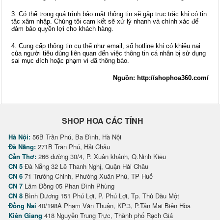
3. Có thể trong quá trình bảo mật thông tin sẽ gặp trục trặc khi có tin
tặc xâm nhập. Chúng tôi cam kết sẽ xử lý nhanh và chính xác để
đảm bảo quyền lợi cho khách hàng.
4. Cung cấp thông tin cụ thể như email, số hotline khi có khiếu nại
của người tiêu dùng liên quan đến việc thông tin cá nhân bị sử dụng
sai mục đích hoặc phạm vi đã thông báo.
Nguồn: http://shophoa360.com/
SHOP HOA CÁC TỈNH
Hà Nội:
56B Trần Phú, Ba Đình, Hà Nội
Đà Nẵng:
271B Trần Phú, Hải Châu
Cần Thơ:
266 đường 30/4, P. Xuân khánh, Q.Ninh Kiều
CN 5
Đà Nẵng 32 Lê Thanh Nghị, Quận Hải Châu
CN 6
71 Trường Chinh, Phường Xuân Phú, TP Huế
CN 7
Lâm Đồng 05 Phan Đình Phùng
CN 8
Bình Dương 151 Phú Lợi, P. Phú Lợi, Tp. Thủ Dầu Một
Đồng Nai
40/198A Phạm Văn Thuận, KP.3, P.Tân Mai Biên Hòa
Kiên Giang
418 Nguyễn Trung Trực, Thành phố Rạch Giá