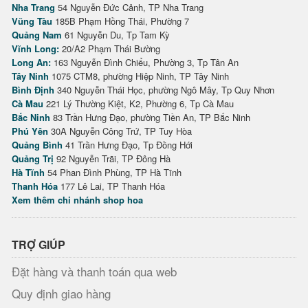
Nha Trang
54 Nguyễn Đức Cảnh, TP Nha Trang
Vũng Tàu
185B Phạm Hồng Thái, Phường 7
Quảng Nam
61 Nguyễn Du, Tp Tam Kỳ
Vĩnh Long:
20/A2 Phạm Thái Bường
Long An:
163 Nguyễn Đình Chiểu, Phường 3, Tp Tân An
Tây Ninh
1075 CTM8, phường Hiệp Ninh, TP Tây Ninh
Bình Định
340 Nguyễn Thái Học, phường Ngô Mây, Tp Quy Nhơn
Cà Mau
221 Lý Thường Kiệt, K2, Phường 6, Tp Cà Mau
Bắc Ninh
83 Trần Hưng Đạo, phường Tiền An, TP Bắc Ninh
Phú Yên
30A Nguyễn Công Trứ, TP Tuy Hòa
Quảng Bình
41 Trần Hưng Đạo, Tp Đồng Hới
Quảng Trị
92 Nguyễn Trãi, TP Đông Hà
Hà Tĩnh
54 Phan Đình Phùng, TP Hà Tĩnh
Thanh Hóa
177 Lê Lai, TP Thanh Hóa
Xem thêm chi nhánh shop hoa
TRỢ GIÚP
Đặt hàng và thanh toán qua web
Quy định giao hàng