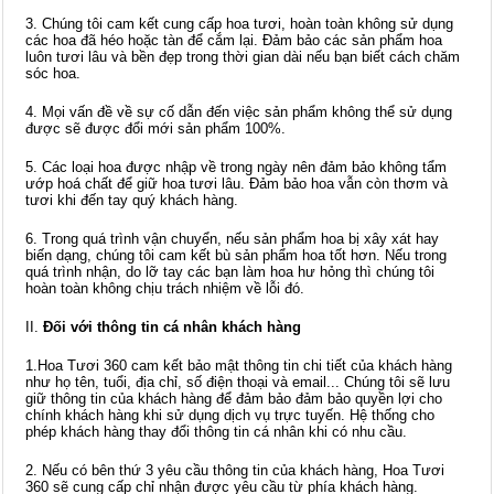
3. Chúng tôi cam kết cung cấp hoa tươi, hoàn toàn không sử dụng
các hoa đã héo hoặc tàn để cắm lại. Đảm bảo các sản phẩm hoa
luôn tươi lâu và bền đẹp trong thời gian dài nếu bạn biết cách chăm
sóc hoa.
4. Mọi vấn đề về sự cố dẫn đến việc sản phẩm không thể sử dụng
được sẽ được đổi mới sản phẩm 100%.
5. Các loại hoa được nhập về trong ngày nên đảm bảo không tẩm
ướp hoá chất để giữ hoa tươi lâu. Đảm bảo hoa vẫn còn thơm và
tươi khi đến tay quý khách hàng.
6. Trong quá trình vận chuyển, nếu sản phẩm hoa bị xây xát hay
biến dạng, chúng tôi cam kết bù sản phẩm hoa tốt hơn. Nếu trong
quá trình nhận, do lỡ tay các bạn làm hoa hư hỏng thì chúng tôi
hoàn toàn không chịu trách nhiệm về lỗi đó.
II.
Đối với thông tin cá nhân khách hàng
1.Hoa Tươi 360 cam kết bảo mật thông tin chi tiết của khách hàng
như họ tên, tuổi, địa chỉ, số điện thoại và email... Chúng tôi sẽ lưu
giữ thông tin của khách hàng để đảm bảo đảm bảo quyền lợi cho
chính khách hàng khi sử dụng dịch vụ trực tuyến. Hệ thống cho
phép khách hàng thay đổi thông tin cá nhân khi có nhu cầu.
2. Nếu có bên thứ 3 yêu cầu thông tin của khách hàng, Hoa Tươi
360 sẽ cung cấp chỉ nhận được yêu cầu từ phía khách hàng.