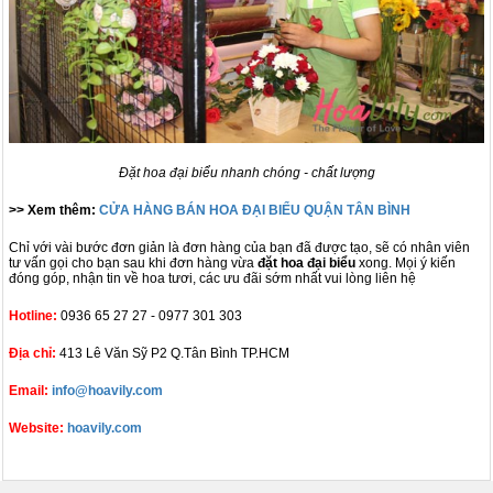
Đặt hoa đại biểu nhanh chóng - chất lượng
>> Xem thêm:
CỬA HÀNG BÁN HOA ĐẠI BIỂU QUẬN TÂN BÌNH
Chỉ với vài bước đơn giản là đơn hàng của bạn đã được tạo, sẽ có nhân viên
tư vấn gọi cho bạn sau khi đơn hàng vừa
đặt hoa đại biểu
xong. Mọi ý kiến
đóng góp, nhận tin về hoa tươi, các ưu đãi sớm nhất vui lòng liên hệ
Hotline:
0936 65 27 27 - 0977 301 303
Địa chỉ:
413 Lê Văn Sỹ P2 Q.Tân Bình TP.HCM
Email:
info@hoavily.com
Website:
hoavily.com