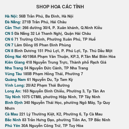
SHOP HOA CÁC TỈNH
Hà Nội:
56B Trần Phú, Ba Đình, Hà Nội
Đà Nẵng:
271B Trần Phú, Hải Châu
Cần Thơ:
266 đường 30/4, P. Xuân khánh, Q.Ninh Kiều
CN 5
Đà Nẵng 32 Lê Thanh Nghị, Quận Hải Châu
CN 6
71 Trường Chinh, Phường Xuân Phú, TP Huế
CN 7
Lâm Đồng 05 Phan Đình Phùng
CN 8
Bình Dương 151 Phú Lợi, P. Phú Lợi, Tp. Thủ Dầu Một
Đồng Nai
40/198A Phạm Văn Thuận, KP.3, P.Tân Mai Biên Hòa
Kiên Giang
418 Nguyễn Trung Trực, Thành phố Rạch Giá
Nha Trang
54 Nguyễn Đức Cảnh, TP Nha Trang
Vũng Tàu
185B Phạm Hồng Thái, Phường 7
Quảng Nam
61 Nguyễn Du, Tp Tam Kỳ
Vĩnh Long:
20/A2 Phạm Thái Bường
Long An:
163 Nguyễn Đình Chiểu, Phường 3, Tp Tân An
Tây Ninh
1075 CTM8, phường Hiệp Ninh, TP Tây Ninh
Bình Định
340 Nguyễn Thái Học, phường Ngô Mây, Tp Quy
Nhơn
Cà Mau
221 Lý Thường Kiệt, K2, Phường 6, Tp Cà Mau
Bắc Ninh
83 Trần Hưng Đạo, phường Tiền An, TP Bắc Ninh
Phú Yên
30A Nguyễn Công Trứ, TP Tuy Hòa