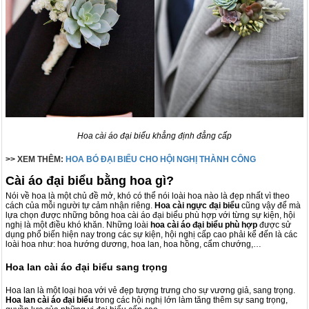
Hoa cài áo đại biểu khẳng định đẳng cấp
>> XEM THÊM:
HOA BÓ ĐẠI BIỂU CHO HỘI NGHỊ THÀNH CÔNG
Cài áo đại biểu bằng hoa gì?
Nói về hoa là một chủ đề mở, khó có thể nói loài hoa nào là đẹp nhất vì theo
cách của mỗi người tự cảm nhận riêng.
Hoa cài ngực đại biểu
cũng vậy để mà
lựa chọn được những bông hoa cài áo đại biểu phù hợp với từng sự kiện, hội
nghị là một điều khó khăn. Những loài
hoa cài áo đại biểu phù hợp
được sử
dụng phổ biến hiện nay trong các sự kiện, hội nghị cấp cao phải kể đến là các
loài hoa như: hoa hướng dương, hoa lan, hoa hồng, cẩm chướng,…
Hoa lan cài áo đại biểu sang trọng
Hoa lan là một loại hoa với vẻ đẹp tượng trưng cho sự vương giả, sang trọng.
Hoa lan
cài áo đại biểu
trong các hội nghị lớn làm tăng thêm sự sang trọng,