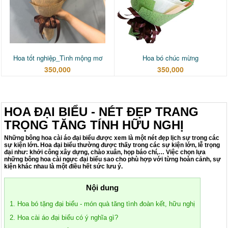
Hoa tốt nghiệp_Tình mộng mơ
Hoa bó chúc mừng
350,000
350,000
HOA ĐẠI BIỂU - NÉT ĐẸP TRANG
TRỌNG TĂNG TÍNH HỮU NGHỊ
Những bông hoa cài áo đại biểu được xem là một nét đẹp lịch sự trong các
sự kiện lớn. Hoa đại biểu thường được thấy trong các sự kiện lớn, lễ trọng
đại như: khởi công xây dựng, chào xuân, họp báo chí,… Việc chọn lựa
những bông hoa cài ngực đại biểu sao cho phù hợp với từng hoàn cảnh, sự
kiện khác nhau là một điều hết sức lưu ý.
Nội dung
1. Hoa bó tặng đại biểu - món quà tăng tình đoàn kết, hữu nghị
2. Hoa cài áo đại biểu có ý nghĩa gì?