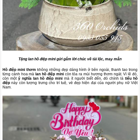
Tặng lan hồ điệp mini gửi gắm lời chúc về tài lộc, may mắn
Hồ điệp mini thơm
không những đẹp dáng hình ở bên ngoài, thanh tao trong
từng cánh hoa mà
lan hồ điệp mini
còn tỏa ra mùi hương thơm ngát. Vì lẽ đó,
còn một
ý nghĩa lan hồ điệp mini
mà ít người biết đến, đó chính là
tiểu hồ
điệp
này còn tượng trưng cho trí tuệ, vẻ đẹp hiện đại của người phụ nữ Việt
Nam.