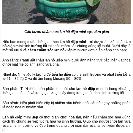
Các bước chăm sóc lan hồ điệp mini cực đơn giản
Nếu bạn mong muốn thời gian
hoa lan hồ điệp mini
tươi được lâu, đảm bảo
lan
hồ điệp mini
sinh trưởng tốt thì phải chăm sóc chúng đúng kỹ thuật. Dưới đây là
một số lưu ý về
cách chăm sóc lan hồ điệp mini
cực đơn giản dành cho bạn:
Ánh sáng: Tránh đặt chậu lan hồ điệp mini dưới ánh nắng trực tiếp, nên đặt hoa
ở nơi mát mẻ có ánh sáng vừa phải.
Nhiệt độ: Nhiệt độ lý tưởng để
tiểu hồ điệp
có thể sinh trưởng và phát triển tốt là
từ 21 – 32 độ C và độ ẩm trong khoảng 50 – 80%.
Bón phân: Thời điểm bón phân tốt nhất cho
lan hồ điệp mini
là trong khoảng
thời gian mùa hè và trong giai đoạn cây đang trong quá trình sinh trưởng tốt.
Sâu bệnh: Nếu phát hiện cây bị nhiễm sâu bệnh phải cắt bỏ ngay những phần
lá hoặc hoa bị nhiễm sâu.
Lan hồ điệp mini đẹp
có thời gian chơi hoa lâu, nên nếu chăm sóc hoa đúng
cách thì chúng sẽ tiếp tục ra hoa và sinh trưởng. Giúp cho người chơi lan vừa
vừa chiêm ngưỡng vẻ đẹp trong quãng thời gian dài vừa lại tiết kiệm được chi
phí.