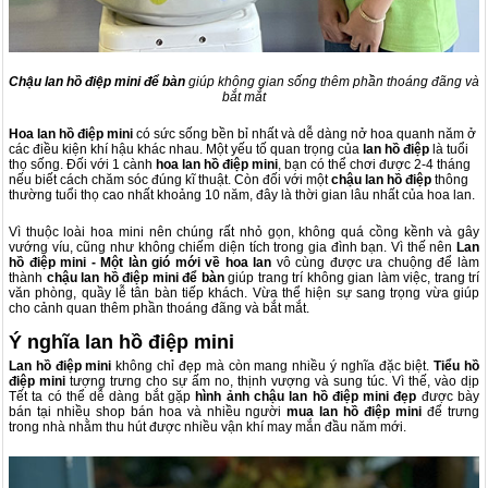
Chậu lan hồ điệp mini để bàn
giúp
không gian sống
thêm phần thoáng đãng và
bắt mắt
Hoa lan hồ điệp mini
có sức sống bền bỉ nhất và dễ dàng nở hoa quanh năm ở
các điều kiện khí hậu khác nhau. Một yếu tố quan trọng của
lan hồ điệp
là tuổi
thọ sống. Đối với 1 cành
hoa lan hồ điệp mini
, bạn có thể chơi được 2-4 tháng
nếu biết cách chăm sóc đúng kĩ thuật. Còn đối với một
chậu lan hồ điệp
thông
thường tuổi thọ cao nhất khoảng 10 năm, đây là thời gian lâu nhất của hoa lan.
Vì thuộc loài hoa mini nên chúng rất nhỏ gọn, không quá cồng kềnh và gây
vướng víu, cũng như không chiếm diện tích trong gia đình bạn. Vì thế nên
Lan
hồ điệp mini - Một làn gió mới về hoa lan
vô cùng được ưa chuộng để làm
thành
chậu lan hồ điệp mini để bàn
giúp trang trí không gian làm việc, trang trí
văn phòng, quầy lễ tân bàn tiếp khách. Vừa thể hiện sự sang trọng vừa giúp
cho cảnh quan thêm phần thoáng đãng và bắt mắt.
Ý nghĩa lan hồ điệp mini
Lan
hồ điệp mini
không chỉ đẹp mà còn mang nhiều ý nghĩa đặc biệt.
Tiểu hồ
điệp mini
tượng trưng cho sự ấm no, thịnh vượng và sung túc. Vì thế, vào dịp
Tết ta có thể dễ dàng bắt gặp
hình ảnh chậu lan hồ điệp mini đẹp
được bày
bán tại nhiều shop bán hoa và nhiều người
mua lan hồ điệp mini
để trưng
trong nhà nhằm thu hút được nhiều vận khí may mắn đầu năm mới.