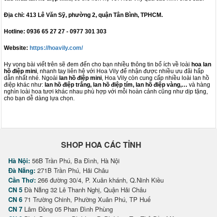
Địa chỉ: 413 Lê Văn Sỹ, phường 2, quận Tân Bình, TPHCM.
Hotline: 0936 65 27 27 - 0977 301 303
Website:
https://hoavily.com/
Hy vọng bài viết trên sẽ đem đến cho bạn nhiều thông tin bổ ích về loài
hoa lan
hồ điệp mini
, nhanh tay liên hệ với Hoa Vily để nhận được nhiều ưu đãi hấp
dẫn nhất nhé. Ngoài
lan hồ điệp mini
, Hoa Vily còn cung cấp nhiều loài lan hồ
điệp khác như:
lan hồ điệp trắng, lan hồ điệp tím, lan hồ điệp vàng,…
và hàng
nghìn loài hoa tươi khác nhau phù hợp với mỗi hoàn cảnh cũng như dịp tặng,
cho bạn dễ dàng lựa chọn.
SHOP HOA CÁC TỈNH
Hà Nội:
56B Trần Phú, Ba Đình, Hà Nội
Đà Nẵng:
271B Trần Phú, Hải Châu
Cần Thơ:
266 đường 30/4, P. Xuân khánh, Q.Ninh Kiều
CN 5
Đà Nẵng 32 Lê Thanh Nghị, Quận Hải Châu
CN 6
71 Trường Chinh, Phường Xuân Phú, TP Huế
CN 7
Lâm Đồng 05 Phan Đình Phùng