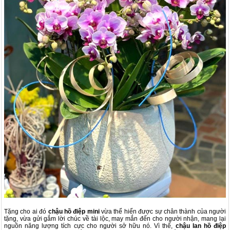
Tặng cho ai đó
chậu hồ điệp mini
vừa thể hiển được sự chân thành của người
tặng, vừa gửi gắm lời chúc về tài lộc, may mắn đến cho người nhận, mang lại
nguồn năng lượng tích cực cho người sở hữu nó. Vì thế,
chậu lan hồ điệp