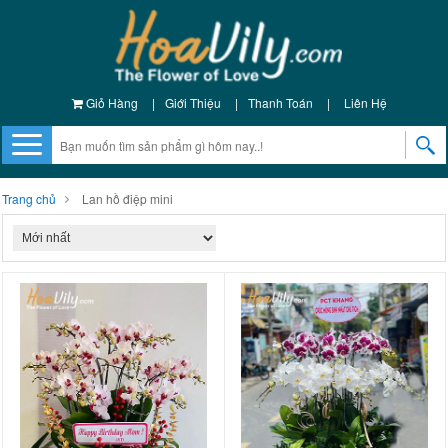
Giỏ Hàng
|
Giới Thiệu
|
Thanh Toán
|
Liên Hệ
Trang chủ
Lan hồ điệp mini