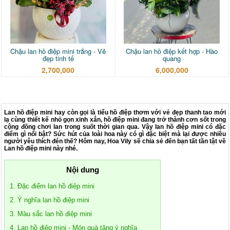
Chậu lan hồ điệp mini trắng - Vẻ
Chậu lan hồ điệp kết hợp - Hào
đẹp tinh tế
quang
2,700,000
6,000,000
Lan hồ điệp mini hay còn gọi là tiểu hồ điệp thơm với vẻ đẹp thanh tao mới
lạ cùng thiết kế nhỏ gọn xinh xắn, hồ điệp mini đang trở thành cơn sốt trong
cộng đồng chơi lan trong suốt thời gian qua. Vậy lan hồ điệp mini có đặc
điểm gì nổi bật? Sức hút của loài hoa này có gì đặc biệt mà lại được nhiều
người yêu thích đén thế? Hôm nay, Hoa Vily sẽ chia sẻ đến bạn tất tần tật về
Lan hồ điệp mini này nhé.
Nội dung
1. Đặc điểm lan hồ điệp mini
2. Ý nghĩa lan hồ điệp mini
3. Màu sắc lan hồ điệp mini
4. Lan hồ điệp mini - Món quà tặng ý nghĩa