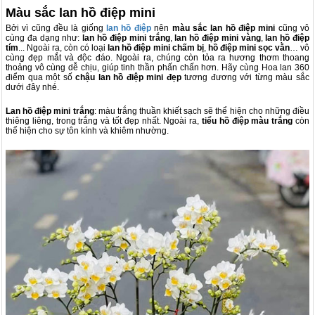
Màu sắc lan hồ điệp mini
Bởi vì cũng đều là giống
lan hồ điệp
nên
màu sắc lan hồ điệp mini
cũng vô
cùng đa dạng như:
lan hồ điệp mini trắng
,
lan hồ điệp mini vàng
,
lan hồ điệp
tím
... Ngoài ra, còn có loại
lan hồ điệp mini chấm bị
,
hồ điệp mini sọc vằn
… vô
cùng đẹp mắt và độc đáo. Ngoài ra, chúng còn tỏa ra hương thơm thoang
thoảng vô cùng dễ chịu, giúp tinh thần phấn chấn hơn. Hãy cùng Hoa lan 360
điểm qua một số
chậu lan hồ điệp mini đẹp
tương đương với từng màu sắc
dưới đây nhé.
Lan hồ điệp mini trắng
: màu trắng thuần khiết sạch sẽ thể hiện cho những điều
thiêng liêng, trong trắng và tốt đẹp nhất. Ngoài ra,
tiểu hồ điệp màu trắng
còn
thể hiện cho sự tôn kính và khiêm nhường.