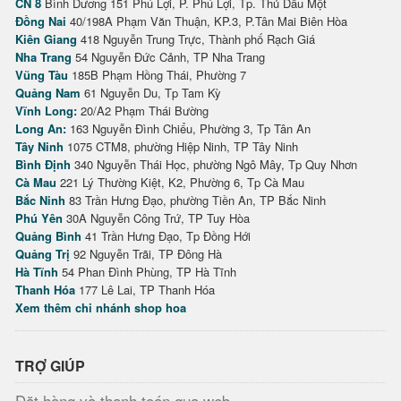
CN 8
Bình Dương 151 Phú Lợi, P. Phú Lợi, Tp. Thủ Dầu Một
Đồng Nai
40/198A Phạm Văn Thuận, KP.3, P.Tân Mai Biên Hòa
Kiên Giang
418 Nguyễn Trung Trực, Thành phố Rạch Giá
Nha Trang
54 Nguyễn Đức Cảnh, TP Nha Trang
Vũng Tàu
185B Phạm Hồng Thái, Phường 7
Quảng Nam
61 Nguyễn Du, Tp Tam Kỳ
Vĩnh Long:
20/A2 Phạm Thái Bường
Long An:
163 Nguyễn Đình Chiểu, Phường 3, Tp Tân An
Tây Ninh
1075 CTM8, phường Hiệp Ninh, TP Tây Ninh
Bình Định
340 Nguyễn Thái Học, phường Ngô Mây, Tp Quy Nhơn
Cà Mau
221 Lý Thường Kiệt, K2, Phường 6, Tp Cà Mau
Bắc Ninh
83 Trần Hưng Đạo, phường Tiền An, TP Bắc Ninh
Phú Yên
30A Nguyễn Công Trứ, TP Tuy Hòa
Quảng Bình
41 Trần Hưng Đạo, Tp Đồng Hới
Quảng Trị
92 Nguyễn Trãi, TP Đông Hà
Hà Tĩnh
54 Phan Đình Phùng, TP Hà Tĩnh
Thanh Hóa
177 Lê Lai, TP Thanh Hóa
Xem thêm chi nhánh shop hoa
TRỢ GIÚP
Đặt hàng và thanh toán qua web