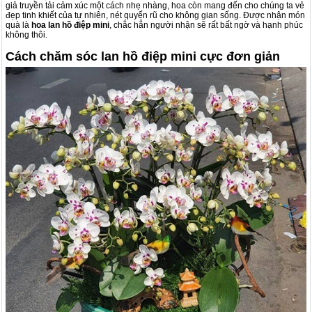
giả truyền tải cảm xúc một cách nhẹ nhàng, hoa còn mang đến cho chúng ta vẻ
đẹp tinh khiết của tự nhiên, nét quyến rũ cho không gian sống.
Được nhận món
quà là
hoa lan hồ điệp mini
, chắc hẳn người nhận sẽ rất bất ngờ và hạnh phúc
không thôi.
Cách chăm sóc lan hồ điệp mini cực đơn giản