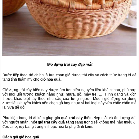
Giỏ đựng trái cây đẹp mắt
Bước tiếp theo đó chính là lựa chọn giỏ đựng trái cây và cách thức trang trí để
tăng tính thẩm mỹ cho
giỏ hoa quả.
Giỏ đựng trái cây hiện nay được làm từ nhiều nguyên liệu khác nhau, phù hợp
với mọi đối tượng khách hàng như: nhựa, gỗ, mây tre, …. Hình dạng và kích
thước khác biệt tùy theo nhu cầu của từng người. Muốn giỏ đựng sử dụng
được lâu khuyến khích nên chọn gỗ hay nhựa vì hai loại này vừa chắc chắn mà
lại vừa dễ gói.
Phụ kiện trang trí đi kèm giúp
giỏ quà trái cây
thêm đẹp mắt và ấn tượng đối
với người nhận. Một
giỏ trái cây quà tặng
sang trọng sẽ không thể nào thiếu đi
được nơ, ruy băng trang trí hoặc hoa lá phụ đính kèm.
Cách gói giỏ hoa quả