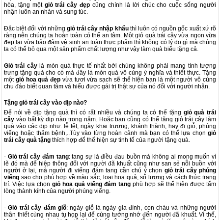
hòa, tặng một
giỏ trái cây đẹp
cũng chính là lời chúc cho cuộc sống người
nhận luôn an nhàn và sung túc.
Đặc biệt đối với những
giỏ trái cây nhập khẩu
thì luôn có nguồn gốc xuất xứ rõ
ràng nên chúng ta hoàn toàn có thể an tâm. Một giỏ quà trái cây vừa ngon vừa
đẹp lại vừa bảo đảm vệ sinh an toàn thực phẩm thì không có lý do gì mà chúng
ta có thể bỏ qua một sản phẩm chất lượng như vậy làm quà biếu tặng cả.
Giỏ trái cây
là món quà thực tế nhất bởi chúng không phải mang tính tượng
trưng tặng quà cho có mà đây là món quà vô cùng ý nghĩa và thiết thực. Tặng
một
giỏ hoa quả đẹp
vừa tươi vừa sạch sẽ thể hiện bạn là một người vô cùng
chu đáo biết quan tâm và hiểu được gái trị thật sự của nó đối với người nhận.
Tặng giỏ trái cây vào dịp nào?
Để nói về dịp tặng quà thì có rất nhiều và chúng ta có thể tặng
giỏ quà trái
cây
vào bất kỳ dịp nào trong năm. Hoặc bạn cũng có thể tặng giỏ trái cây làm
quà vào các dịp như: lễ tết, ngày khai trương, khánh thành, hay đi giỗ, phúng
viếng hoặc thăm bệnh,..Tùy vào từng hoàn cảnh mà bạn có thể lựa chọn
giỏ
trái cây quà tặng
thích hợp để thể hiện sự tinh tế của người tặng quà.
-
Giỏ trái cây đám tang
: tang sự là điều đau buồn mà không ai mong muốn vì
lẽ đó mà để hiệp thông đối với người đã khuất cũng như san sẻ nỗi buồn với
người ở lại, mà người đi viếng đám tang cần chú ý chọn
giỏ trái cây phúng
viếng
sao cho phù hợp về màu sắc, loại hoa quả, số lượng và cách thức trang
trí. Việc lựa chọn
giỏ hoa quả viếng đám tang
phù hợp sẽ thể hiện được tấm
lòng thành kính của người phúng viếng.
-
Giỏ trái cây đám giỗ
: ngày giỗ là ngày gia đình, con cháu và những người
thân thiết cùng nhau tụ họp lại để cùng tưởng nhớ đến người đã khuất. Vì thế,