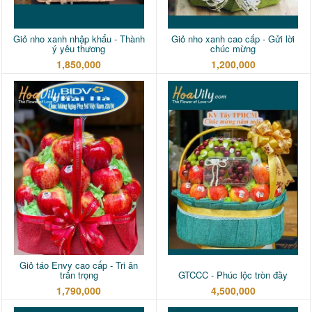
Giỏ nho xanh nhập khẩu - Thành
Giỏ nho xanh cao cấp - Gửi lời
ý yêu thương
chúc mừng
1,850,000
1,200,000
Giỏ táo Envy cao cấp - Tri ân
trân trọng
GTCCC - Phúc lộc tròn đầy
1,790,000
4,500,000