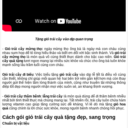
Tặng giỏ trái cây vào dịp quan trọng
-
Giỏ trái cây mừng thọ:
ngày mừng thọ ông bà là ngày mà con cháu cùng
nhau sum họp để tỏ lòng hiếu thảo và biết ơn đối với bậc sinh thành. Và
giỏ trái
cây mừng thọ
là món quà vô cùng thiết thực dành cho bậc cao niên.
Giỏ trái
cây quà tặng
tươi ngon mang lại nhiều sức khỏe và chúc cho ông bà luôn khỏe
mạnh sống lâu trăm tuổi cùng con cháu.
Giỏ trái cây đi biếu
: Việc biếu tặng
giỏ trái cây
vào dịp lễ tết là điều vô cùng
cần thiết, không chỉ giúp mối quan hệ hai bên trở nên gắn kết hơn mà còn thay
người gửi thể hiện tấm lòng thành của mình, cũng như truyền tải những thông
điệp tốt đẹp mong người nhận mọi việc suôn sẻ, an khang thịnh vượng.
-
Giỏ trái cây thăm bệnh
:
lẵng trái cây
là món quà dùng để đi thăm bệnh nhiều
nhất bởi tính thiết thực mà chúng mang lại. Tất nhiên rồi, trái cây luôn chứa hàm
lượng vitamin cao giúp tăng cường sức đề kháng. Vì lẽ đó mà tặng
giỏ hoa
quả
cũng chính là lời chúc sức khỏe, mong người bệnh nhanh chóng hồi phục.
Cách gói giỏ trái cây quà tặng đẹp, sang trọng
Chuẩn bị vật liệu