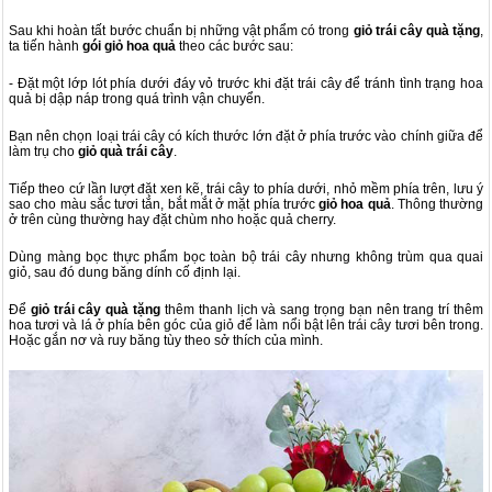
Sau khi hoàn tất bước chuẩn bị những vật phẩm có trong
giỏ trái cây quà tặng
,
ta tiến hành
gói giỏ hoa quả
theo các bước sau:
- Đặt một lớp lót phía dưới đáy vỏ trước khi đặt trái cây để tránh tình trạng hoa
quả bị dập náp trong quá trình vận chuyển.
Bạn nên chọn loại trái cây có kích thước lớn đặt ở phía trước vào chính giữa để
làm trụ cho
giỏ quà trái cây
.
Tiếp theo cứ lần lượt đặt xen kẽ, trái cây to phía dưới, nhỏ mềm phía trên, lưu ý
sao cho màu sắc tươi tắn, bắt mắt ở mặt phía trước
giỏ hoa quả
. Thông thường
ở trên cùng thường hay đặt chùm nho hoặc quả cherry.
Dùng màng bọc thực phẩm bọc toàn bộ trái cây nhưng không trùm qua quai
giỏ, sau đó dung băng dính cố định lại.
Để
giỏ trái cây quà tặng
thêm thanh lịch và sang trọng bạn nên trang trí thêm
hoa tươi và lá ở phía bên góc của giỏ để làm nổi bật lên trái cây tươi bên trong.
Hoặc gắn nơ và ruy băng tùy theo sở thích của mình.