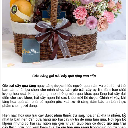
Cửa hàng giỏ trái cây quà tặng cao cấp
Giỏ trái cây quà tặng
ngày càng được nhiều người quan tâm và biết đến vì thế
bạn cần phải lựa chọn cho mình
shop bán giỏ trái cây
uy tín, đảm bảo chất
lượng hoa quả. Không giống như những món quà khác quà tặng trái cây đại
diện cho sức khỏe, trái cây ngon thì sức khỏe mới tốt được. Chính vì vậy, khi
tặng hoa quả cần phải có nguồn gốc, xuất xứ rõ ràng, đảm bảo an toàn thực
phẩm cho người dùng.
Hiện nay, hoa quả trái cây được phun thuốc trừ sâu, hóa chất khá là nhiều, tốt
nhất là bạn nên đến cửa hàng giỏ trái cây uy tín để mua làm quà. Nơi bán tốt
không những có trái cây ngon mà con tư vấn giúp bạn có được
giỏ quà trái
cây
thích hợp, còn kèm thêm thiết kế
giỏ hoa quả sang trọng
giúp người nhận