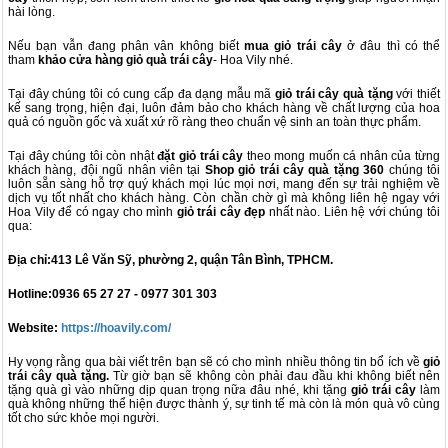
hài lòng.
Nếu bạn vẫn đang phân vân không biết
mua giỏ trái cây
ở đâu thì có thể
tham
khảo cửa hàng giỏ quà trái cây
- Hoa Vily nhé.
Tại đây chúng tôi có cung cấp đa dạng mẫu mã
giỏ trái cây quà tặng
với thiết
kế sang trọng, hiện đại, luôn đảm bảo cho khách hàng về chất lượng của hoa
quả có nguồn gốc và xuất xứ rõ ràng theo chuẩn vệ sinh an toàn thực phẩm.
Tại đây chúng tôi còn nhật
đặt giỏ trái cây
theo mong muốn cá nhân của từng
khách hàng, đội ngũ nhân viên tại
Shop giỏ trái cây quà tặng 360
chúng tôi
luôn sẵn sàng hỗ trợ quý khách mọi lúc mọi nơi, mang đến sự trải nghiệm về
dịch vụ tốt nhất cho khách hàng. Còn chần chờ gì mà không liên hệ ngay với
Hoa Vily để có ngay cho mình
giỏ trái cây đẹp
nhất nào. Liên hệ với chúng tôi
qua:
Địa chỉ:
413 Lê Văn Sỹ, phường 2, quận Tân Bình, TPHCM
.
Hotline:0936 65 27 27 - 0977 301 303
Website:
https://hoavily.com/
Hy vọng rằng qua bài viết trên bạn sẽ có cho mình nhiều thông tin bổ ích về
giỏ
trái cây quà tặng.
Từ giờ bạn sẽ không còn phải đau đầu khi không biết nên
tặng quà gì vào những dịp quan trọng nữa đâu nhé, khi tặng
giỏ trái cây
làm
quà không những thể hiện được thành ý, sự tinh tế mà còn là món quà vô cùng
tốt cho sức khỏe mọi người.