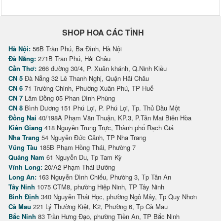
SHOP HOA CÁC TỈNH
Hà Nội:
56B Trần Phú, Ba Đình, Hà Nội
Đà Nẵng:
271B Trần Phú, Hải Châu
Cần Thơ:
266 đường 30/4, P. Xuân khánh, Q.Ninh Kiều
CN 5
Đà Nẵng 32 Lê Thanh Nghị, Quận Hải Châu
CN 6
71 Trường Chinh, Phường Xuân Phú, TP Huế
CN 7
Lâm Đồng 05 Phan Đình Phùng
CN 8
Bình Dương 151 Phú Lợi, P. Phú Lợi, Tp. Thủ Dầu Một
Đồng Nai
40/198A Phạm Văn Thuận, KP.3, P.Tân Mai Biên Hòa
Kiên Giang
418 Nguyễn Trung Trực, Thành phố Rạch Giá
Nha Trang
54 Nguyễn Đức Cảnh, TP Nha Trang
Vũng Tàu
185B Phạm Hồng Thái, Phường 7
Quảng Nam
61 Nguyễn Du, Tp Tam Kỳ
Vĩnh Long:
20/A2 Phạm Thái Bường
Long An:
163 Nguyễn Đình Chiểu, Phường 3, Tp Tân An
Tây Ninh
1075 CTM8, phường Hiệp Ninh, TP Tây Ninh
Bình Định
340 Nguyễn Thái Học, phường Ngô Mây, Tp Quy Nhơn
Cà Mau
221 Lý Thường Kiệt, K2, Phường 6, Tp Cà Mau
Bắc Ninh
83 Trần Hưng Đạo, phường Tiền An, TP Bắc Ninh