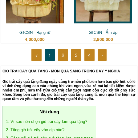
GTCSN - Rạng rỡ
GTCSN - Ấm áp
4,000,000
2,800,000
<
1
2
3
4
›
GIỎ TRÁI CÂY QUÀ TẶNG - MÓN QUÀ SANG TRỌNG ĐẦY Ý NGHĨA
Giỏ trái cây quà tặng đang ngày càng trở nên phổ biến hơn bao giờ hết, có lẽ
vì tính ứng dụng cao của chúng khi vừa ngon, vừa rẻ mà lại tiết kiệm được
nhiều chi phí, hơn thế nữa giỏ trái cây tươi ngon còn cực kỳ tốt cho sức
khỏe. Song bên cạnh đó, giỏ trái cây quà tặng cũng là món quà thể hiện sự
quan tâm và yêu thương đến những người thân yêu.
Nội dung
1. Vì sao nên chọn giỏ trái cây làm quà tặng?
2. Tặng giỏ trái cây vào dịp nào?