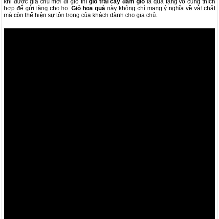
khi được gia chủ mời đi giỗ thì
giỏ trái cây đám giỗ
là quà tặng vô cùng thích
hợp để gửi tặng cho họ.
Giỏ hoa quả
này không chỉ mang ý nghĩa về vật chất
mà còn thể hiện sự tôn trọng của khách dành cho gia chủ.