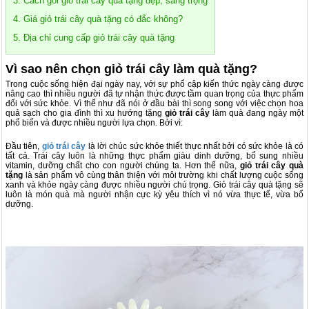
3. Cách gói giỏ trái cây quà tặng đẹp, sang trọng
4. Giá giỏ trái cây quà tặng có đắc không?
5. Địa chỉ cung cấp giỏ trái cây quà tặng
Vì sao nên chọn giỏ trái cây làm quà tặng?
Trong cuộc sống hiện đại ngày nay, với sự phổ cập kiến thức ngày càng được
nâng cao thì nhiều người đã tự nhận thức được tầm quan trọng của thực phẩm
đối với sức khỏe. Vì thế như đã nói ở đầu bài thì song song với việc chọn hoa
quả sạch cho gia đình thì xu hướng tặng
giỏ trái cây
làm quà đang ngày một
phổ biến và được nhiều người lựa chọn. Bởi vì:
Đầu tiên,
giỏ trái cây
là lời chúc sức khỏe thiết thực nhất bởi có sức khỏe là có
tất cả. Trái cây luôn là những thực phẩm giàu dinh dưỡng, bổ sung nhiều
vitamin, dưỡng chất cho con người chúng ta. Hơn thế nữa,
giỏ trái cây quà
tặng
là sản phẩm vô cùng thân thiện với môi trường khi chất lượng cuộc sống
xanh và khỏe ngày càng được nhiều người chú trọng. Giỏ trái cây quà tặng sẽ
luôn là món quà mà người nhận cực kỳ yêu thích vì nó vừa thực tế, vừa bổ
dưỡng.