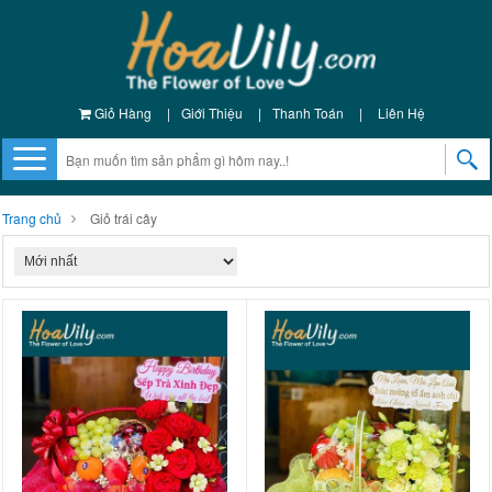
Giỏ Hàng
|
Giới Thiệu
|
Thanh Toán
|
Liên Hệ
Trang chủ
Giỏ trái cây