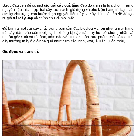
Bước đầu tiên để có một
giỏ trái cây quà tặng
đẹp đó chính là lựa chọn những
nguyên liệu thích hợp: trái cây tươi sạch, giỏ đựng và phụ kiện trang trí, bạn cần
cực kỳ chú trọng cho bước chọn nguyên liệu này vì đây chính là tiền đề để tạo
ra
giỏ trái cây đẹp
và chỉnh chu về mọi mặt.
Để làm ra một trái cây chất lượng bạn cần đặc biệt lưu ý chọn những mặt hàng
trái cây đảm bảo còn tươi, sạch, không bị dập nát hay hư, có chứng nhận và
nguồn gốc xuất xứ rõ rành, đảm bảo vệ sinh an toàn thực phẩm. Một số loại trái
cây thường thấy ở giỏ hoa quả như: cam, táo, nho, kiwi, lê Hàn Quốc, xoài,…
Giỏ đựng
ᴠ
à trang trí: