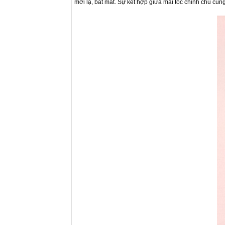
mới lạ, bắt mắt. Sự kết hợp giữa mái tóc chỉnh chu cù