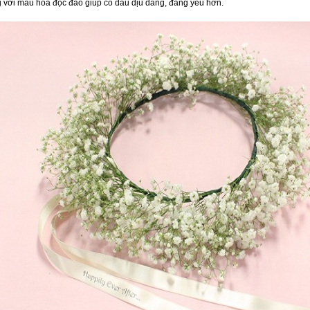
ng với mẫu hoa độc đáo giúp cô dâu dịu dàng, đáng yêu hơn.