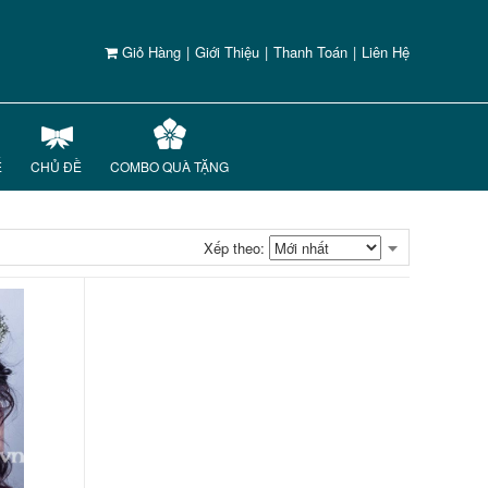
Giỏ Hàng
|
Giới Thiệu
|
Thanh Toán
|
Liên Hệ
Ế
CHỦ ĐỀ
COMBO QUÀ TẶNG
Xếp theo: