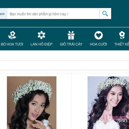
anh
BÓ HOA TƯƠI
LAN HỒ ĐIỆP
GIỎ TRÁI CÂY
HOA CƯỚI
THIẾT K