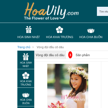
Tìm nh
HOA SINH NHẬT
HOA KHAI TRƯƠNG
HOA CHIA BUỒN
Trang chủ
Vòng đội đầu cô dâu
Vòng đội đầu cô dâu
3
Sản phẩm
HOA SINH
NHẬT
HOA KHAI
TRƯƠNG
HOA CHIA
BUỒN