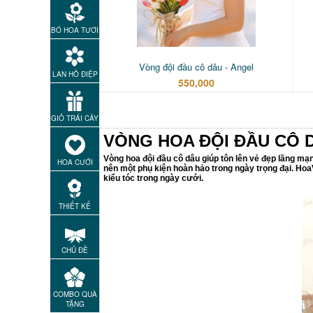
BÓ HOA TƯƠI
Vòng đội đầu cô dâu - Angel
LAN HỒ ĐIỆP
550,000
GIỎ TRÁI CÂY
VÒNG HOA ĐỘI ĐẦU CÔ 
Vòng hoa đội đầu cô dâu giúp tôn lên vẻ đẹp lãng mạ
HOA CƯỚI
nên một phụ kiện hoàn hảo trong ngày trọng đại. Ho
kiểu tóc trong ngày cưới.
THIẾT KẾ
CHỦ ĐỀ
COMBO QUÀ
TẶNG