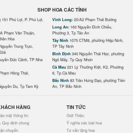
SHOP HOA CÁC TỈNH
151 Phú Lợi, P. Phú Lợi,
Vĩnh Long:
20/A2 Phạm Thái Bường
Long An:
163 Nguyễn Đình Chiểu,
A Phạm Văn Thuận,
Phường 3, Tp Tân An
Biên Hòa
Tây Ninh
1075 CTM8, phường Hiệp Ninh,
Nguyễn Trung Trực,
TP Tây Ninh
Giá
Bình Định
340 Nguyễn Thái Học, phường
uyễn Đức Cảnh, TP Nha
Ngô Mây, Tp Quy Nhơn
Cà Mau
221 Lý Thường Kiệt, K2, Phường
Phạm Hồng Thái,
6, Tp Cà Mau
Bắc Ninh
83 Trần Hưng Đạo, phường Tiền
Nguyễn Du, Tp Tam Kỳ
An, TP Bắc Ninh
KHÁCH HÀNG
TIN TỨC
ảo mật thông tin
Giới Thiệu
& Quy định chung
Ý nghĩa các loài hoa
vận chuyển
Tư vấn tặng hoa