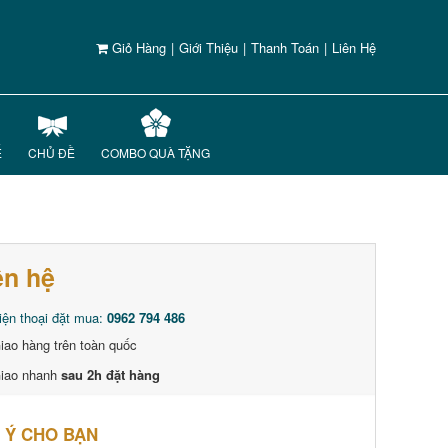
Giỏ Hàng
|
Giới Thiệu
|
Thanh Toán
|
Liên Hệ
Ế
CHỦ ĐỀ
COMBO QUÀ TẶNG
ên hệ
iện thoại đặt mua:
0962 794 486
iao hàng trên toàn quốc
iao nhanh
sau 2h đặt hàng
 Ý CHO BẠN