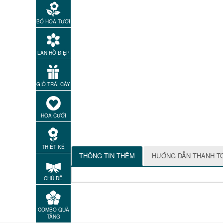
BÓ HOA TƯƠI
LAN HỒ ĐIỆP
GIỎ TRÁI CÂY
HOA CƯỚI
THIẾT KẾ
THÔNG TIN THÊM
HƯỚNG DẪN THANH T
CHỦ ĐỀ
COMBO QUÀ
TẶNG