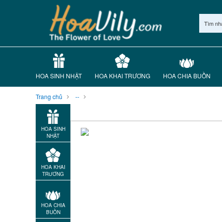
Tìm nh
HOA SINH NHẬT
HOA KHAI TRƯƠNG
HOA CHIA BUỒN
Trang chủ
--
HOA SINH
NHẬT
HOA KHAI
TRƯƠNG
HOA CHIA
BUỒN