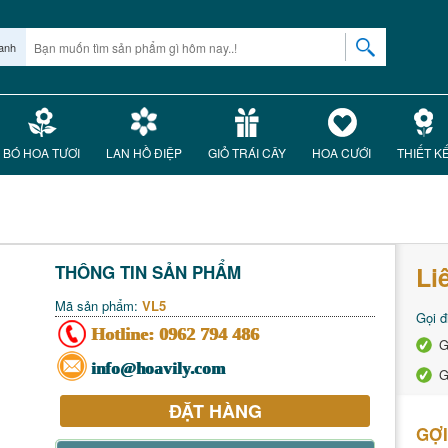
anh
BÓ HOA TƯƠI
LAN HỒ ĐIỆP
GIỎ TRÁI CÂY
HOA CƯỚI
THIẾT K
Li
THÔNG TIN SẢN PHẨM
Mã sản phẩm:
VL5
Gọi đ
Hotline:
0962 794 486
G
info@hoavily.com
G
ĐẶT HÀNG
GỢI