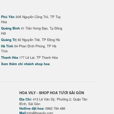
Phú Yên
30A Nguyễn Công Trứ, TP Tuy
Hòa
Quảng Bình
41 Trần Hưng Đạo, Tp Đồng
Hới
Quảng Trị
92 Nguyễn Trãi, TP Đông Hà
Hà Tĩnh
54 Phan Đình Phùng, TP Hà
Tĩnh
Thanh Hóa
177 Lê Lai, TP Thanh Hóa
Xem thêm chi nhánh shop hoa
HOA VILY - SHOP HOA TƯƠI SÀI GÒN
Địa Chỉ:
413 Lê Văn Sỹ, Phường 2, Quận Tân
Bình, Sài Gòn
Hotline đặt hoa:
0962 794 486
Mail:
info@hoavily.com