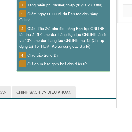
1.
Tặng miễn phí banner, thiệp (trị giá 20.000đ)
2.
Giảm ngay 20.000đ khi Bạn tạo đơn hàng
Online
3.
Giảm tiếp 3% cho đơn hàng Bạn tạo ONLINE
lần thứ 2, 5% cho đơn hàng Bạn tạo ONLINE lần 6
và 10% cho đơn hàng tạo ONLINE thứ 12 (Chỉ áp
dụng tại Tp. HCM, Ko áp dụng các dịp lễ)
4.
Giao gấp trong 2h
5.
Giá chưa bao gồm hoá đơn điện tử
OÁN
CHÍNH SÁCH VÀ ĐIỀU KHOẢN