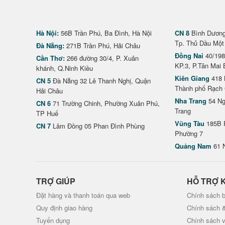
Hà Nội:
56B Trần Phú, Ba Đình, Hà Nội
CN 8
Bình Dương 
Tp. Thủ Dầu Một
Đà Nẵng:
271B Trần Phú, Hải Châu
Đồng Nai
40/198
Cần Thơ:
266 đường 30/4, P. Xuân
KP.3, P.Tân Mai 
khánh, Q.Ninh Kiều
Kiên Giang
418 
CN 5
Đà Nẵng 32 Lê Thanh Nghị, Quận
Thành phố Rạch 
Hải Châu
Nha Trang
54 Ng
CN 6
71 Trường Chinh, Phường Xuân Phú,
Trang
TP Huế
Vũng Tàu
185B 
CN 7
Lâm Đồng 05 Phan Đình Phùng
Phường 7
Quảng Nam
61 
TRỢ GIÚP
HỖ TRỢ 
Đặt hàng và thanh toán qua web
Chính sách b
Quy định giao hàng
Chính sách 
Tuyển dụng
Chính sách 