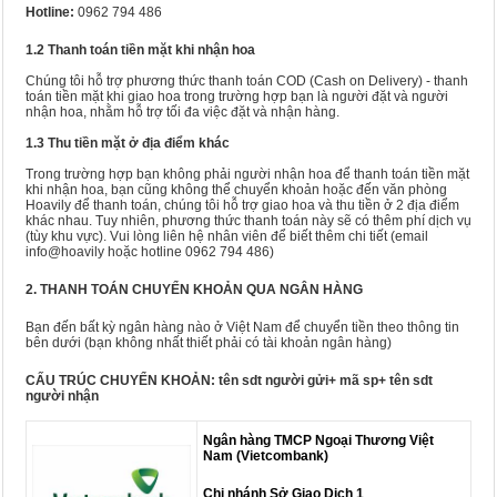
Hotline:
0962 794 486
1.2 Thanh toán tiền mặt khi nhận hoa
Chúng tôi hỗ trợ phương thức thanh toán COD (Cash on Delivery) - thanh
toán tiền mặt khi giao hoa trong trường hợp bạn là người đặt và người
nhận hoa, nhằm hỗ trợ tối đa việc đặt và nhận hàng.
1.3 Thu tiền mặt ở địa điểm khác
Trong trường hợp bạn không phải người nhận hoa để thanh toán tiền mặt
khi nhận hoa, bạn cũng không thể chuyển khoản hoặc đến văn phòng
Hoavily để thanh toán, chúng tôi hỗ trợ giao hoa và thu tiền ở 2 địa điểm
khác nhau. Tuy nhiên, phương thức thanh toán này sẽ có thêm phí dịch vụ
(tùy khu vực). Vui lòng liên hệ nhân viên để biết thêm chi tiết (email
info@hoavily hoặc hotline 0962 794 486)
2. THANH TOÁN CHUYỂN KHOẢN QUA NGÂN HÀNG
Bạn đến bất kỳ ngân hàng nào ở Việt Nam để chuyển tiền theo thông tin
bên dưới (bạn không nhất thiết phải có tài khoản ngân hàng)
CẤU TRÚC CHUYỂN KHOẢN:
tên sdt người gửi+ mã sp+ tên sdt
người nhận
Ngân hàng TMCP Ngoại Thương Việt
Nam (Vietcombank)
Chi nhánh Sở Giao Dịch 1