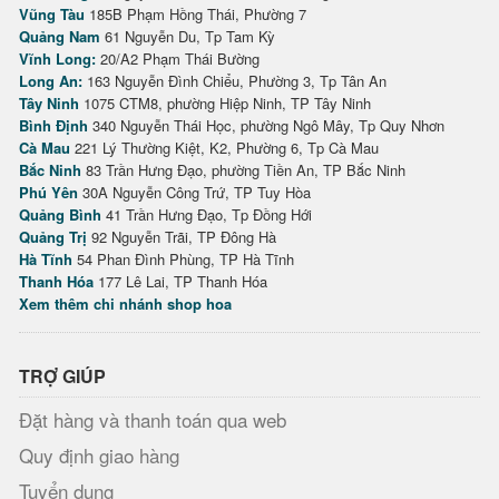
Vũng Tàu
185B Phạm Hồng Thái, Phường 7
Quảng Nam
61 Nguyễn Du, Tp Tam Kỳ
Vĩnh Long:
20/A2 Phạm Thái Bường
Long An:
163 Nguyễn Đình Chiểu, Phường 3, Tp Tân An
Tây Ninh
1075 CTM8, phường Hiệp Ninh, TP Tây Ninh
Bình Định
340 Nguyễn Thái Học, phường Ngô Mây, Tp Quy Nhơn
Cà Mau
221 Lý Thường Kiệt, K2, Phường 6, Tp Cà Mau
Bắc Ninh
83 Trần Hưng Đạo, phường Tiền An, TP Bắc Ninh
Phú Yên
30A Nguyễn Công Trứ, TP Tuy Hòa
Quảng Bình
41 Trần Hưng Đạo, Tp Đồng Hới
Quảng Trị
92 Nguyễn Trãi, TP Đông Hà
Hà Tĩnh
54 Phan Đình Phùng, TP Hà Tĩnh
Thanh Hóa
177 Lê Lai, TP Thanh Hóa
Xem thêm chi nhánh shop hoa
TRỢ GIÚP
Đặt hàng và thanh toán qua web
Quy định giao hàng
Tuyển dụng