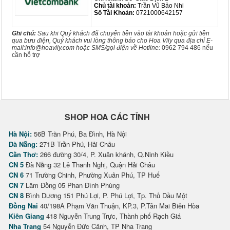
Chủ tài khoản:
Trần Vũ Bảo Nhi
Số Tài Khoản:
0721000642157
Ghi chú:
Sau khi Quý khách đã chuyển tiền vào tài khoản hoặc gửi tiền
qua bưu điện, Quý khách vui lòng thông báo cho Hoa Vily qua địa chỉ E-
mail:info@hoavily.com hoặc SMS/gọi điện về Hotline:
0962 794 486 nếu
cần hỗ trợ
SHOP HOA CÁC TỈNH
Hà Nội:
56B Trần Phú, Ba Đình, Hà Nội
Đà Nẵng:
271B Trần Phú, Hải Châu
Cần Thơ:
266 đường 30/4, P. Xuân khánh, Q.Ninh Kiều
CN 5
Đà Nẵng 32 Lê Thanh Nghị, Quận Hải Châu
CN 6
71 Trường Chinh, Phường Xuân Phú, TP Huế
CN 7
Lâm Đồng 05 Phan Đình Phùng
CN 8
Bình Dương 151 Phú Lợi, P. Phú Lợi, Tp. Thủ Dầu Một
Đồng Nai
40/198A Phạm Văn Thuận, KP.3, P.Tân Mai Biên Hòa
Kiên Giang
418 Nguyễn Trung Trực, Thành phố Rạch Giá
Nha Trang
54 Nguyễn Đức Cảnh, TP Nha Trang