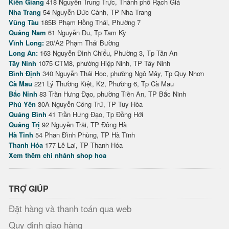
Kiên Giang
418 Nguyễn Trung Trực, Thành phố Rạch Giá
Nha Trang
54 Nguyễn Đức Cảnh, TP Nha Trang
Vũng Tàu
185B Phạm Hồng Thái, Phường 7
Quảng Nam
61 Nguyễn Du, Tp Tam Kỳ
Vĩnh Long:
20/A2 Phạm Thái Bường
Long An:
163 Nguyễn Đình Chiểu, Phường 3, Tp Tân An
Tây Ninh
1075 CTM8, phường Hiệp Ninh, TP Tây Ninh
Bình Định
340 Nguyễn Thái Học, phường Ngô Mây, Tp Quy Nhơn
Cà Mau
221 Lý Thường Kiệt, K2, Phường 6, Tp Cà Mau
Bắc Ninh
83 Trần Hưng Đạo, phường Tiền An, TP Bắc Ninh
Phú Yên
30A Nguyễn Công Trứ, TP Tuy Hòa
Quảng Bình
41 Trần Hưng Đạo, Tp Đồng Hới
Quảng Trị
92 Nguyễn Trãi, TP Đông Hà
Hà Tĩnh
54 Phan Đình Phùng, TP Hà Tĩnh
Thanh Hóa
177 Lê Lai, TP Thanh Hóa
Xem thêm chi nhánh shop hoa
TRỢ GIÚP
Đặt hàng và thanh toán qua web
Quy định giao hàng