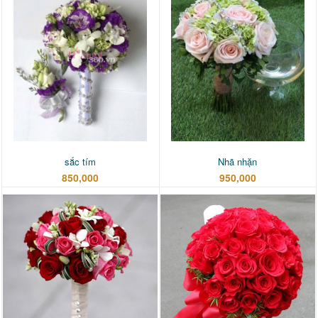
sắc tím
Nhã nhặn
850,000
950,000