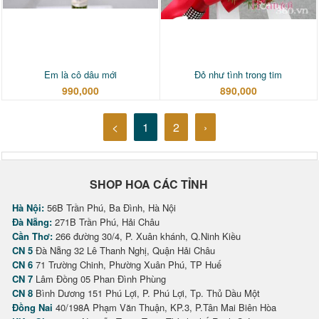
Em là cô dâu mới
Đỏ như tình trong tim
990,000
890,000
<
1
2
›
SHOP HOA CÁC TỈNH
Hà Nội:
56B Trần Phú, Ba Đình, Hà Nội
Đà Nẵng:
271B Trần Phú, Hải Châu
Cần Thơ:
266 đường 30/4, P. Xuân khánh, Q.Ninh Kiều
CN 5
Đà Nẵng 32 Lê Thanh Nghị, Quận Hải Châu
CN 6
71 Trường Chinh, Phường Xuân Phú, TP Huế
CN 7
Lâm Đồng 05 Phan Đình Phùng
CN 8
Bình Dương 151 Phú Lợi, P. Phú Lợi, Tp. Thủ Dầu Một
Đồng Nai
40/198A Phạm Văn Thuận, KP.3, P.Tân Mai Biên Hòa