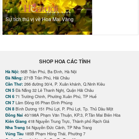
Sự tích thú vị về Hoa Mai Vàng
SHOP HOA CÁC TỈNH
Hà Nội:
56B Trần Phú, Ba Đình, Hà Nội
Đà Nẵng:
271B Trần Phú, Hải Châu
Cần Thơ:
266 đường 30/4, P. Xuân khánh, Q.Ninh Kiều
CN 5
Đà Nẵng 32 Lê Thanh Nghị, Quận Hải Châu
CN 6
71 Trường Chinh, Phường Xuân Phú, TP Huế
CN 7
Lâm Đồng 05 Phan Đình Phùng
CN 8
Bình Dương 151 Phú Lợi, P. Phú Lợi, Tp. Thủ Dầu Một
Đồng Nai
40/198A Phạm Văn Thuận, KP.3, P.Tân Mai Biên Hòa
Kiên Giang
418 Nguyễn Trung Trực, Thành phố Rạch Giá
Nha Trang
54 Nguyễn Đức Cảnh, TP Nha Trang
Vũng Tàu
185B Phạm Hồng Thái, Phường 7