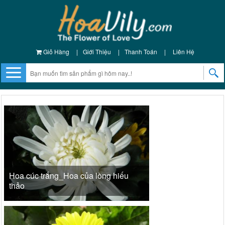
Giỏ Hàng
|
Giới Thiệu
|
Thanh Toán
|
Liên Hệ
Hoa cúc trắng_Hoa của lòng hiếu
thảo