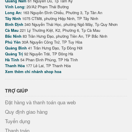
Quảng Nam
61 Nguyễn Du, Tp Tam Kỳ
Vĩnh Long:
20/A2 Phạm Thái Bường
Long An:
163 Nguyễn Đình Chiểu, Phường 3, Tp Tân An
Tây Ninh
1075 CTM8, phường Hiệp Ninh, TP Tây Ninh
Bình Định
340 Nguyễn Thái Học, phường Ngô Mây, Tp Quy Nhơn
Cà Mau
221 Lý Thường Kiệt, K2, Phường 6, Tp Cà Mau
Bắc Ninh
83 Trần Hưng Đạo, phường Tiền An, TP Bắc Ninh
Phú Yên
30A Nguyễn Công Trứ, TP Tuy Hòa
Quảng Bình
41 Trần Hưng Đạo, Tp Đồng Hới
Quảng Trị
92 Nguyễn Trãi, TP Đông Hà
Hà Tĩnh
54 Phan Đình Phùng, TP Hà Tĩnh
Thanh Hóa
177 Lê Lai, TP Thanh Hóa
Xem thêm chi nhánh shop hoa
TRỢ GIÚP
Đặt hàng và thanh toán qua web
Quy định giao hàng
Tuyển dụng
Thanh toán