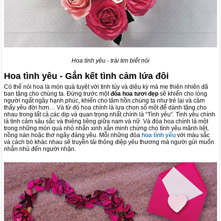
Hoa tình yêu - trái tim biết nói
Hoa tình yêu - Gắn kết tình cảm lứa đôi
Có thể nói hoa là món quà tuyệt vời tinh túy và diệu kỳ mà mẹ thiên nhiên đã
ban tặng cho chúng ta. Đứng trước một
đóa hoa tươi đẹp
sẽ khiến cho lòng
người ngất ngây hạnh phúc, khiến cho tâm hồn chúng ta như trẻ lại và cảm
thấy yêu đời hơn… Và từ đó hoa chính là lựa chọn số một để dành tặng cho
nhau trong tất cả các dịp và quan trọng nhất chính là “Tình yêu”. Tình yêu chính
là tình cảm sâu sắc và thiêng liêng giữa nam và nữ. Và đóa hoa chính là một
trong những món quà nhỏ nhắn xinh xắn minh chứng cho tình yêu mãnh liệt,
nồng nàn hoặc thơ ngây đáng yêu. Mỗi những đóa
hoa tình yêu
với màu sắc
và cách bó khác nhau sẽ truyền tải thông điệp yêu thương mà người gửi muốn
nhắn nhủ đến người nhận.