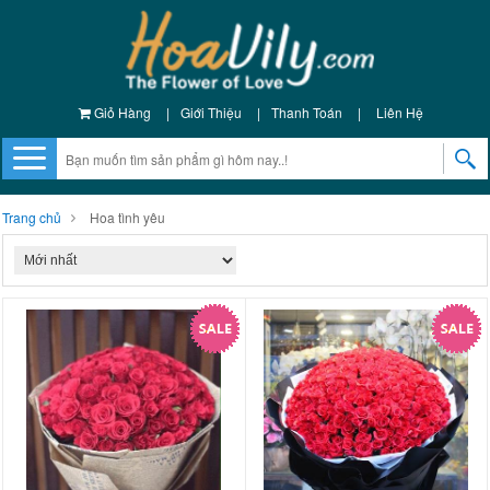
Giỏ Hàng
|
Giới Thiệu
|
Thanh Toán
|
Liên Hệ
Trang chủ
Hoa tình yêu