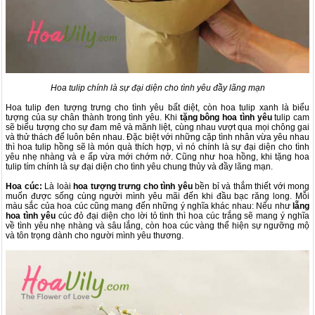
Hoa tulip chính là sự đại diện cho tình yêu đầy lãng mạn
Hoa tulip đen tượng trưng cho tình yêu bất diệt, còn hoa tulip xanh là biểu
tượng của sự chân thành trong tình yêu. Khi
tặng bông hoa tình yêu
tulip cam
sẽ biểu tượng cho sự đam mê và mãnh liệt, cùng nhau vượt qua mọi chông gai
và thử thách để luôn bên nhau. Đặc biệt với những cặp tình nhân vừa yêu nhau
thì hoa tulip hồng sẽ là món quà thích hợp, vì nó chính là sự đại diện cho tình
yêu nhẹ nhàng và e ấp vừa mới chớm nở. Cũng như hoa hồng, khi tặng hoa
tulip tím chính là sự đại diện cho tình yêu chung thủy và đầy lãng mạn.
Hoa cúc:
Là loài
hoa tượng trưng cho tình yêu
bền bỉ và thắm thiết với mong
muốn được sống cùng người mình yêu mãi đến khi đầu bạc răng long. Mỗi
màu sắc của hoa cúc cũng mang đến những ý nghĩa khác nhau: Nếu như
lẵng
hoa tình yêu
cúc đỏ đại diện cho lời tỏ tình thì hoa cúc trắng sẽ mang ý nghĩa
về tình yêu nhẹ nhàng và sâu lắng, còn hoa cúc vàng thể hiện sự ngưỡng mộ
và tôn trọng dành cho người mình yêu thương.