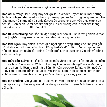
Hoa cúc trắng sẽ mang ý nghĩa về tình yêu nhẹ nhàng và sâu lắng
Hoa oải hương
: Oải hương hay còn gọi là Lavender, đây chính là loài những
bó hoa tình yêu đẹp nhất
với hương thơm quyến rũ đặc trưng cùng với màu tím
lãng mạn. Nó mang đến ý nghĩa là sự biểu tượng cho tình yêu thủy chung và
son sắt. Bên cạnh đó thì hoa tím tình yêu là oải hương còn là món với thông
điệp về sự chờ đợi mãi không thôi.
Hoa tử đinh hương
: Với sắc tím đặc trưng loài hoa tử đinh hương chính là món
quà ý nghĩa tượng trưng cho cảm xúc đầu tiên trong tình yêu.
Hoa kim ngân
: Đây chính là món quà ngọt ngào tượng trưng cho tình yêu gắn
bó của hai người đang yêu nhau. Đồng thời với đặc điểm gắn bó ngọt ngào
nên loài hoa kim ngân còn chính là món quà tượng trưng cho ý nghĩa về xiềng
xích của tình yêu.
Hoa thủy tiên
: Đây chính là loài hoa có màu vàng dịu dàng nên thơ và nó chính
là quốc hoa đến từ xứ sở Wales. Hoa thủy tiên nở vào tháng 3 với vẻ đẹp nhẹ
nhàng và tinh khiết như một nàng tiên nên còn được gọi là “nàng tiên nước”.
Thủy tiên sẽ mang đến thông điệp “Mặt trời sẽ luôn chiếu sáng khi em ở bên
anh” và nó còn biểu thị cho tình yêu đơn phương và lòng yêu mến.
Hoa lan chuông
: Với vẻ đẹp dịu dàng và thùy mị, khi tặng hoa lan chuông sẽ là
món quà với ý nghĩa rằng em rát dịu dàng và em là tình yêu đích thực của cuộc
đời anh.