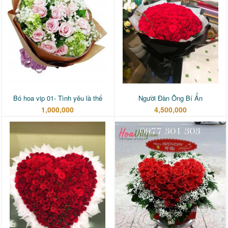
Bó hoa vip 01- Tình yêu là thế
Người Đàn Ông Bí Ẩn
1,000,000
4,500,000