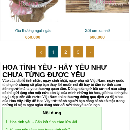
Yêu thương ngọt ngào
Gửi em xa nhớ
650,000
600,000
<
1
2
3
›
HOA TÌNH YÊU - HÃY YÊU NHƯ
CHƯA TỪNG ĐƯỢC YÊU
Vào các dịp lễ tình nhân, ngày sinh nhật, ngày phụ nữ Việt Nam, ngày quốc
tế phụ nữ chúng sẽ giúp bạn thay lời muốn nói để bày tỏ tâm tư tình cảm
đến người mà ta yêu thương quan tâm. Dù bạn đang ở bất cứ nơi nào cũng
có thể gửi tặng cho một nửa còn lại của mình những bó hoa, giỏ hoa tình yêu
tuyệt đẹp trên đất nước Việt Nam thân thương thông qua dịch vụ điện hoa
của Hoa Vily. Hãy để Hoa Vily trở thành người bạn đồng hành có mặt trong
những kỉ niệm ngọt ngào đáng nhớ đối với tình yêu của bạn.
Nội dung
1. Hoa tình yêu - Gắn kết tình cảm lứa đôi
2. Vì sao nên tặng hoa trong tình yêu?