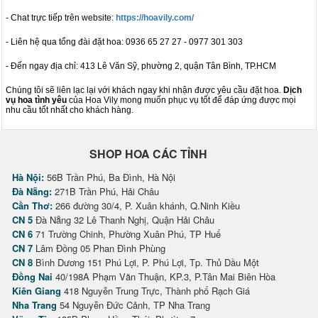
- Chat trực tiếp trên website:
https://hoavily.com/
- Liên hệ qua tổng đài đặt hoa: 0936 65 27 27 - 0977 301 303
- Đến ngay địa chỉ: 413 Lê Văn Sỹ, phường 2, quận Tân Bình, TP.HCM
Chúng tôi sẽ liên lạc lại với khách ngay khi nhận được yêu cầu đặt hoa.
Dịch
vụ hoa tình yêu
của Hoa Vily mong muốn phục vụ tốt để đáp ứng được mọi
nhu cầu tốt nhất cho khách hàng.
SHOP HOA CÁC TỈNH
Hà Nội:
56B Trần Phú, Ba Đình, Hà Nội
Đà Nẵng:
271B Trần Phú, Hải Châu
Cần Thơ:
266 đường 30/4, P. Xuân khánh, Q.Ninh Kiều
CN 5
Đà Nẵng 32 Lê Thanh Nghị, Quận Hải Châu
CN 6
71 Trường Chinh, Phường Xuân Phú, TP Huế
CN 7
Lâm Đồng 05 Phan Đình Phùng
CN 8
Bình Dương 151 Phú Lợi, P. Phú Lợi, Tp. Thủ Dầu Một
Đồng Nai
40/198A Phạm Văn Thuận, KP.3, P.Tân Mai Biên Hòa
Kiên Giang
418 Nguyễn Trung Trực, Thành phố Rạch Giá
Nha Trang
54 Nguyễn Đức Cảnh, TP Nha Trang