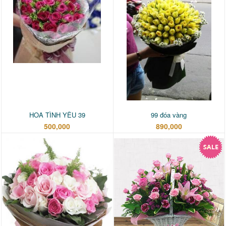
HOA TÌNH YÊU 39
99 đóa vàng
500,000
890,000