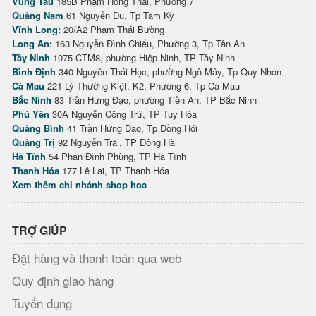
Vũng Tàu
185B Phạm Hồng Thái, Phường 7
Quảng Nam
61 Nguyễn Du, Tp Tam Kỳ
Vĩnh Long:
20/A2 Phạm Thái Bường
Long An:
163 Nguyễn Đình Chiểu, Phường 3, Tp Tân An
Tây Ninh
1075 CTM8, phường Hiệp Ninh, TP Tây Ninh
Bình Định
340 Nguyễn Thái Học, phường Ngô Mây, Tp Quy Nhơn
Cà Mau
221 Lý Thường Kiệt, K2, Phường 6, Tp Cà Mau
Bắc Ninh
83 Trần Hưng Đạo, phường Tiền An, TP Bắc Ninh
Phú Yên
30A Nguyễn Công Trứ, TP Tuy Hòa
Quảng Bình
41 Trần Hưng Đạo, Tp Đồng Hới
Quảng Trị
92 Nguyễn Trãi, TP Đông Hà
Hà Tĩnh
54 Phan Đình Phùng, TP Hà Tĩnh
Thanh Hóa
177 Lê Lai, TP Thanh Hóa
Xem thêm chi nhánh shop hoa
TRỢ GIÚP
Đặt hàng và thanh toán qua web
Quy định giao hàng
Tuyển dụng