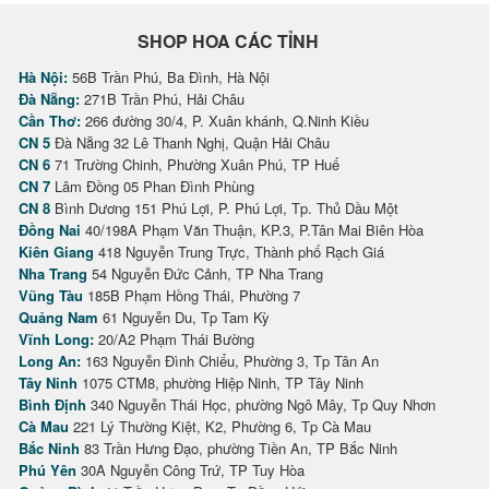
SHOP HOA CÁC TỈNH
Hà Nội:
56B Trần Phú, Ba Đình, Hà Nội
Đà Nẵng:
271B Trần Phú, Hải Châu
Cần Thơ:
266 đường 30/4, P. Xuân khánh, Q.Ninh Kiều
CN 5
Đà Nẵng 32 Lê Thanh Nghị, Quận Hải Châu
CN 6
71 Trường Chinh, Phường Xuân Phú, TP Huế
CN 7
Lâm Đồng 05 Phan Đình Phùng
CN 8
Bình Dương 151 Phú Lợi, P. Phú Lợi, Tp. Thủ Dầu Một
Đồng Nai
40/198A Phạm Văn Thuận, KP.3, P.Tân Mai Biên Hòa
Kiên Giang
418 Nguyễn Trung Trực, Thành phố Rạch Giá
Nha Trang
54 Nguyễn Đức Cảnh, TP Nha Trang
Vũng Tàu
185B Phạm Hồng Thái, Phường 7
Quảng Nam
61 Nguyễn Du, Tp Tam Kỳ
Vĩnh Long:
20/A2 Phạm Thái Bường
Long An:
163 Nguyễn Đình Chiểu, Phường 3, Tp Tân An
Tây Ninh
1075 CTM8, phường Hiệp Ninh, TP Tây Ninh
Bình Định
340 Nguyễn Thái Học, phường Ngô Mây, Tp Quy Nhơn
Cà Mau
221 Lý Thường Kiệt, K2, Phường 6, Tp Cà Mau
Bắc Ninh
83 Trần Hưng Đạo, phường Tiền An, TP Bắc Ninh
Phú Yên
30A Nguyễn Công Trứ, TP Tuy Hòa