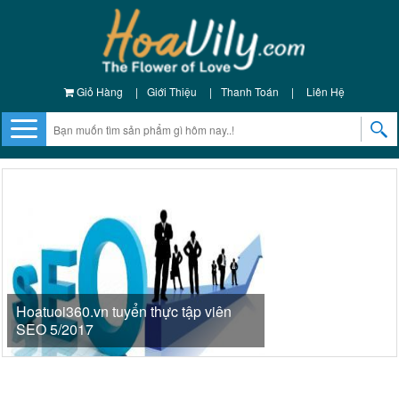
Giỏ Hàng
|
Giới Thiệu
|
Thanh Toán
|
Liên Hệ
Hoatuoi360.vn tuyển thực tập viên
SEO 5/2017