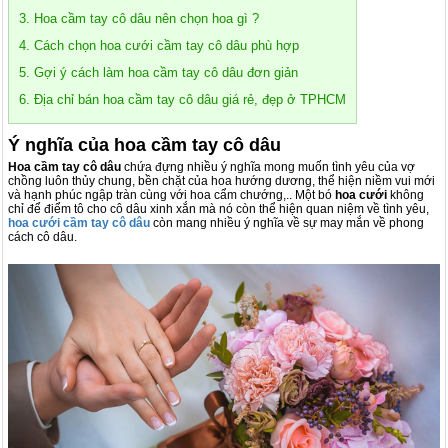
3. Hoa cầm tay cô dâu nên chọn hoa gì ?
4. Cách chọn hoa cưới cầm tay cô dâu phù hợp
5. Gợi ý cách làm hoa cầm tay cô dâu đơn giản
6. Địa chỉ bán hoa cầm tay cô dâu giá rẻ, đẹp ở TPHCM
Ý nghĩa của hoa cầm tay cô dâu
Hoa cầm tay cô dâu
chứa đựng nhiều ý nghĩa mong muốn tình yêu của vợ
chồng luôn thủy chung, bền chặt của hoa hướng dương, thể hiện niềm vui mới
và hạnh phúc ngập tràn cùng với hoa cẩm chướng,.. Một bó
hoa cưới
không
chỉ để điểm tô cho cô dâu xinh xắn mà nó còn thể hiện quan niệm về tình yêu,
hoa cưới cầm tay cô dâu
còn mang nhiều ý nghĩa về sự may mắn về phong
cách cô dâu.