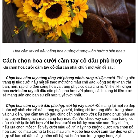
Hoa cầm tay cô dâu bằng hoa hướng dương luôn hướng bên nhau
Cách chọn hoa cưới cầm tay cô dâu phù hợp
Khi chọn
hoa cưới cầm tay cô dâu
cần phải chú ý một vấn đề sau:
--
Chọn hoa cầm tay cùng tông với phong cách trang trí tiệc cưới
: Phông nền
trang trí tiệc cưới hầu hết sẽ theo một tông màu chủ đạo, đồng bộ từ khăn trải
bàn, nền, rạp cho đến cổng hoa và trang phục cô dâu chú rể. Vì thế, khi
chọn
hoa cưới cầm tay cô dâu
cần phải phù hợp với phong cách trang trí tiệc cưới
sẽ mang đến cho bạn sự kết hợp tuyệt vời nhất.
--
Chọn hoa cầm tay cô dâu phù hợp với bộ váy cưới
: Để mang lại một vẻ đẹp
hoàn mỹ nhất cho cô dâu trong ngày cưới, không chỉ từ trang điểm, trang phục
và phụ kiện, hoa cầm tay cô dâu cũng cần phù hợp với kiểu trang phục hiện đại
hay truyền thống, váy màu trắng hay màu đỏ. Với chiếc váy cưới màu trắng, cô
dâu có thể tự tin kết hợp với
bó hoa cưới
có bất kỳ màu sắc nào. Tuy nhiên,
nếu lựa chọn một chiếc váy cưới màu đỏ, thì hãy nhớ không được lựa chọn bó
hoa cưới có màu tương tự hoặc màu tím. Một
bó hoa cưới cầm tay đẹp
và phù
hợp sẽ làm cô dâu càng thêm nổi bật và hoàn hảo trong ngày trọng đại.