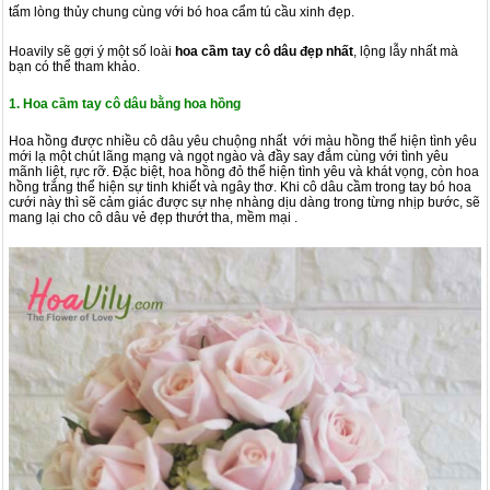
tấm lòng thủy chung cùng với bó hoa cẩm tú cầu xinh đẹp.
Hoavily sẽ gợi ý một số loài
hoa cầm tay cô dâu đẹp nhất
, lộng lẫy nhất mà
bạn có thể tham khảo.
1. Hoa cầm tay cô dâu bằng hoa hồng
Hoa hồng được nhiều cô dâu yêu chuộng nhất với màu hồng thể hiện tình yêu
mới lạ một chút lãng mạng và ngọt ngào và đầy say đắm cùng với tình yêu
mãnh liệt, rực rỡ. Đặc biệt, hoa hồng đỏ thể hiện tình yêu và khát vọng, còn hoa
hồng trắng thể hiện sự tinh khiết và ngây thơ. Khi cô dâu cầm trong tay bó hoa
cưới này thì sẽ cảm giác được sự nhẹ nhàng dịu dàng trong từng nhịp bước, sẽ
mang lại cho cô dâu vẻ đẹp thướt tha, mềm mại .