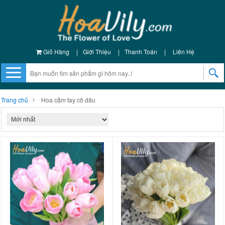
Giỏ Hàng
|
Giới Thiệu
|
Thanh Toán
|
Liên Hệ
Trang chủ
Hoa cầm tay cô dâu