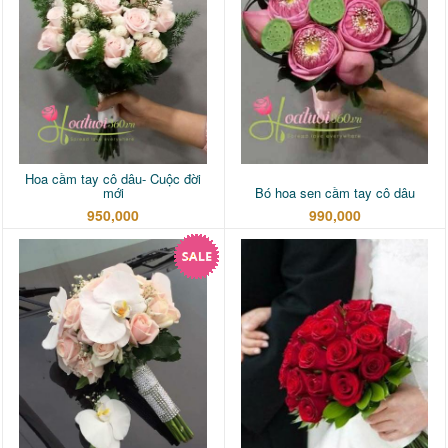
Hoa cầm tay cô dâu- Cuộc đời
mới
Bó hoa sen cầm tay cô dâu
950,000
990,000