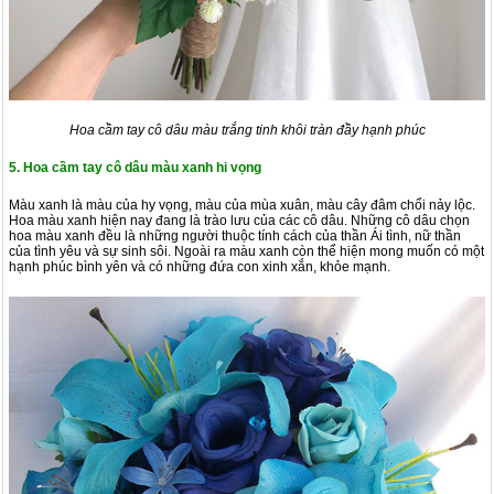
Hoa cầm tay cô dâu màu trắng tinh khôi tràn đầy hạnh phúc
5. Hoa cầm tay cô dâu màu xanh hi vọng
Màu xanh là màu của hy vọng, màu của mùa xuân, màu cây đâm chổi nảy lộc.
Hoa màu xanh hiện nay đang là trào lưu của các cô dâu. Những cô dâu chọn
hoa màu xanh đều là những người thuộc tính cách của thần Ái tình, nữ thần
của tình yêu và sự sinh sôi. Ngoài ra màu xanh còn thể hiện mong muốn có một
hạnh phúc bình yên và có những đứa con xinh xắn, khỏe mạnh.