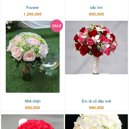
Foverer
sắc tím
1,200,000
850,000
Nhã nhặn
Em là cô dâu mới
950,000
990,000