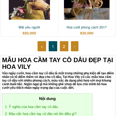
Mãi yêu người
Hoa cưới phong cách 2017
920,000
920,000
<
1
2
›
MẪU HOA CẦM TAY CÔ DÂU ĐẸP TẠI
HOA VILY
Vào ngày cưới, hoa cầm tay cô dâu là một trong những phụ kiện để tạo điểm
nhấn và tô điểm thêm vẻ đẹp cho cô dâu. Tại Hoa Vily có các mẫu hoa cầm
tay cô dâu với nhiều phong cách, màu sắc đa dạng phù hợp với mọi khung
cảnh buổi tiệc. Ngần ngại gì mà không ghé shop để lựa cho mình bó hoa
cưới yêu thích nhân ngày trọng đại của cuộc đời.
Nội dung
1. Ý nghĩa của hoa cầm tay cô dâu
2. Màu sắc hoa cầm tay cô dâu nói lên điều gì?