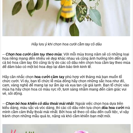
Hãy lưu ý khi chọn hoa cưới cầm tay cô dâu
--
Chọn hoa cưới cầm tay theo mùa
: Với mỗi mùa trong năm sẽ có những loại
hoa riêng mang đến nhiều vẻ đẹp khác nhau và cũng ảnh hưởng lớn đến giá
cả bó hoa cầm tay. Đó cũng là lý do các cô dâu nên chọn hoa cầm tay theo mùa
để đảm bảo có một bó hoa đẹp lại đảm bảo tính kinh tế.
Hãy cân nhắc chọn
hoa cưới cầm tay
phù hợp với tháng mà bạn muốn tổ
chức cưới. Ví dụ, bạn tổ chức lễ mùa đông hãy chọn những sắc hoa như đỏ,
cam, vàng nghệ để mang lại sự ấm áp và xua tan cái giá lạnh. Bạn tổ chức vào
mùa hạ hãy chọn hoa có màu rực rỡ, tươi sáng nhằm mang đến cảm giác vui
vẻ, sôi động.
--
Chọn bó hoa khiến cô dâu thoải mái nhất
: Ngoài việc chọn hoa dựa trên
kiểu dáng, màu sắc và vóc dáng, thì các cô dâu nên lựa chọn
đóa hoa cưới
mà
mình cầm cảm thấy thoải mái nhất. Bởi hoa sẽ theo cô dâu đến cuối tiệc, vì vậy
tránh chọn những mẫu quá to, nặng và khó cầm khiến bạn mệt mỏi.