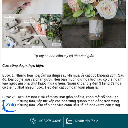
Tự tay bó hoa cầm tay cô dâu đơn giản
Các công đoạn thực hiện:
Bước 1: Những loại hoa cần sử dụng sau khi mua về cắt góc khoảng 2cm. Sau
đó, loại bỏ hết gai và phần dưới. Nếu bạn muốn giữ hoa tươi lâu có thể ngâm
vào nước ấm pha chút thuốc mua ở tiệm. Ngâm khoảng 2 đến 3 tiếng để hoa
có thể hút thật nhiều nước. Tiếp đến cắt bỏ hoàn toàn phần lá.
Bước 2: Cách làm hoa cưới cầm tay đơn giản nhất là, chọn một số hoa đẹp
nhất ở vị trí trung tâm, tiếp tục xếp các hoa xung quanh theo dáng tròn xung
quanh vị trí trung tâm. Vừa xếp hoa vừa canh đều để bó hoa được cân xứng
nhất.
Bước 3: Xếp hoa đều như mong muốn. Sau đó, sử dụng băng dính để cố đinh
0962794486
Nhắn tin Zalo
bó hoa. Với những loại hoa có phần thân khá lớn, để tránh tình trạng khó bó
hoặc bó nhanh rời thì bạn có thể chia hoa ra thành từng cụm nhỏ. Sau đó, cố