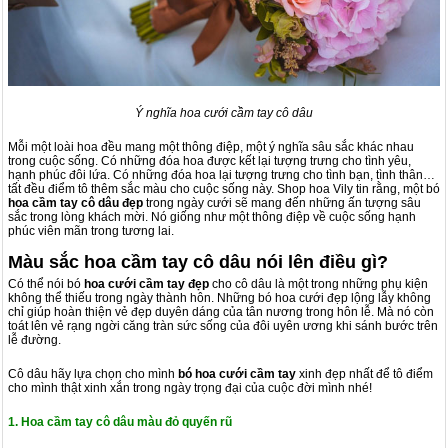
Ý nghĩa hoa cưới cầm tay cô dâu
Mỗi một loài hoa đều mang một thông điệp, một ý nghĩa sâu sắc khác nhau
trong cuộc sống. Có những đóa hoa được kết lại tượng trưng cho tình yêu,
hạnh phúc đôi lứa. Có những đóa hoa lại tượng trưng cho tình bạn, tình thân…
tất đều điểm tô thêm sắc màu cho cuộc sống này. Shop hoa Vily tin rằng, một bó
hoa cầm tay cô dâu đẹp
trong ngày cưới sẽ mang đến những ấn tượng sâu
sắc trong lòng khách mời. Nó giống như một thông điệp về cuộc sống hạnh
phúc viên mãn trong tương lai.
Màu sắc hoa cầm tay cô dâu nói lên điều gì?
Có thể nói bó
hoa cưới cầm tay đẹp
cho cô dâu là một trong những phụ kiện
không thể thiếu trong ngày thành hôn. Những bó hoa cưới đẹp lộng lẫy không
chỉ giúp hoàn thiện vẻ đẹp duyên dáng của tân nương trong hôn lễ. Mà nó còn
toát lên vẻ rạng ngời căng tràn sức sống của đôi uyên ương khi sánh bước trên
lễ đường.
Cô dâu hãy lựa chọn cho mình
bó hoa cưới cầm tay
xinh đẹp nhất để tô điểm
cho mình thật xinh xắn trong ngày trọng đại của cuộc đời mình nhé!
1. Hoa cầm tay cô dâu màu đỏ quyến rũ