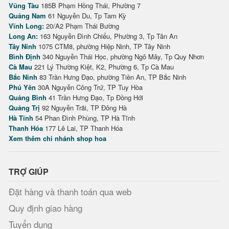
Vũng Tàu
185B Phạm Hồng Thái, Phường 7
Quảng Nam
61 Nguyễn Du, Tp Tam Kỳ
Vĩnh Long:
20/A2 Phạm Thái Bường
Long An:
163 Nguyễn Đình Chiểu, Phường 3, Tp Tân An
Tây Ninh
1075 CTM8, phường Hiệp Ninh, TP Tây Ninh
Bình Định
340 Nguyễn Thái Học, phường Ngô Mây, Tp Quy Nhơn
Cà Mau
221 Lý Thường Kiệt, K2, Phường 6, Tp Cà Mau
Bắc Ninh
83 Trần Hưng Đạo, phường Tiền An, TP Bắc Ninh
Phú Yên
30A Nguyễn Công Trứ, TP Tuy Hòa
Quảng Bình
41 Trần Hưng Đạo, Tp Đồng Hới
Quảng Trị
92 Nguyễn Trãi, TP Đông Hà
Hà Tĩnh
54 Phan Đình Phùng, TP Hà Tĩnh
Thanh Hóa
177 Lê Lai, TP Thanh Hóa
Xem thêm chi nhánh shop hoa
TRỢ GIÚP
Đặt hàng và thanh toán qua web
Quy định giao hàng
Tuyển dụng