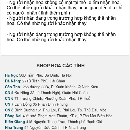
- Người nhận hoa không có mặt tại thời điểm nhận hoa.
Có thể nhờ người khác nhận thay, hoặc giao đến địa chỉ
có người nhận ( tính thêm phí )
- Người nhận đang trong trường hợp không thể nhận
hoa. Có thể nhờ người khác nhận thay
- Người nhận đang trong trường hợp không thể nhận
hoa. Có thể nhờ người khác nhận thay
SHOP HOA CÁC TỈNH
Hà Nội:
56B Trần Phú, Ba Đình, Hà Nội
Đà Nẵng:
271B Trần Phú, Hải Châu
Cần Thơ:
266 đường 30/4, P. Xuân khánh, Q.Ninh Kiều
CN 5
Đà Nẵng 32 Lê Thanh Nghị, Quận Hải Châu
CN 6
71 Trường Chinh, Phường Xuân Phú, TP Huế
CN 7
Lâm Đồng 05 Phan Đình Phùng
CN 8
Bình Dương 151 Phú Lợi, P. Phú Lợi, Tp. Thủ Dầu Một
Đồng Nai
40/198A Phạm Văn Thuận, KP.3, P.Tân Mai Biên Hòa
Kiên Giang
418 Nguyễn Trung Trực, Thành phố Rạch Giá
Nha Trang
54 Nguyễn Đức Cảnh, TP Nha Trang