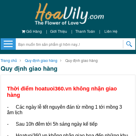
Giỏ Hàng
|
Giới Thiệu
|
Thanh Toán
|
Liên Hệ
Trang chủ
Quy định giao hàng
Quy định giao hàng
Quy định giao hàng
Thời điểm hoatuoi360.vn không nhận giao
hàng
- Các ngày lễ tết nguyên đán từ mồng 1 tới mồng 3
âm lịch
- Sau 10h đêm tới 5h sáng ngày kế tiếp
- Hoatuoi360.vn không nhận giao hoa đến những khu