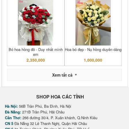
Bó hoa hồng đỏ - Duy nhất mình
Hoa bó đẹp - Nụ hồng duyên dáng
em
2,350,000
1,000,000
Xem tất cả
SHOP HOA CÁC TỈNH
Hà Nội:
56B Trần Phú, Ba Đình, Hà Nội
Đà Nẵng:
271B Trần Phú, Hải Châu
Cần Thơ:
266 đường 30/4, P. Xuân khánh, Q.Ninh Kiều
CN 5
Đà Nẵng 32 Lê Thanh Nghị, Quận Hải Châu