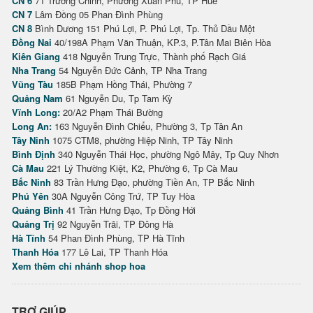
CN 6
71 Trường Chinh, Phường Xuân Phú, TP Huế
CN 7
Lâm Đồng 05 Phan Đình Phùng
CN 8
Bình Dương 151 Phú Lợi, P. Phú Lợi, Tp. Thủ Dầu Một
Đồng Nai
40/198A Phạm Văn Thuận, KP.3, P.Tân Mai Biên Hòa
Kiên Giang
418 Nguyễn Trung Trực, Thành phố Rạch Giá
Nha Trang
54 Nguyễn Đức Cảnh, TP Nha Trang
Vũng Tàu
185B Phạm Hồng Thái, Phường 7
Quảng Nam
61 Nguyễn Du, Tp Tam Kỳ
Vĩnh Long:
20/A2 Phạm Thái Bường
Long An:
163 Nguyễn Đình Chiểu, Phường 3, Tp Tân An
Tây Ninh
1075 CTM8, phường Hiệp Ninh, TP Tây Ninh
Bình Định
340 Nguyễn Thái Học, phường Ngô Mây, Tp Quy Nhơn
Cà Mau
221 Lý Thường Kiệt, K2, Phường 6, Tp Cà Mau
Bắc Ninh
83 Trần Hưng Đạo, phường Tiền An, TP Bắc Ninh
Phú Yên
30A Nguyễn Công Trứ, TP Tuy Hòa
Quảng Bình
41 Trần Hưng Đạo, Tp Đồng Hới
Quảng Trị
92 Nguyễn Trãi, TP Đông Hà
Hà Tĩnh
54 Phan Đình Phùng, TP Hà Tĩnh
Thanh Hóa
177 Lê Lai, TP Thanh Hóa
Xem thêm chi nhánh shop hoa
TRỢ GIÚP