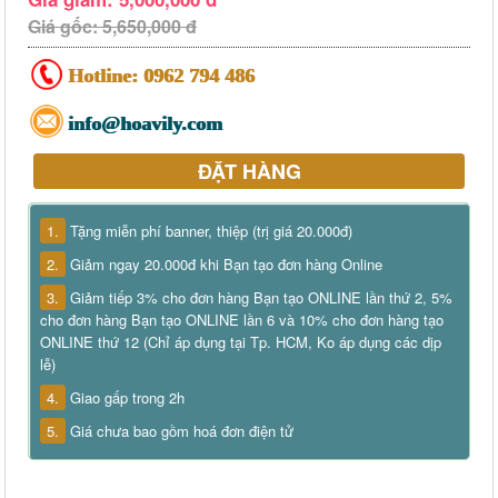
Giá gốc: 5,650,000 đ
Hotline:
0962 794 486
info@hoavily.com
ĐẶT HÀNG
1.
Tặng miễn phí banner, thiệp (trị giá 20.000đ)
2.
Giảm ngay 20.000đ khi Bạn tạo đơn hàng Online
3.
Giảm tiếp 3% cho đơn hàng Bạn tạo ONLINE lần thứ 2, 5%
cho đơn hàng Bạn tạo ONLINE lần 6 và 10% cho đơn hàng tạo
ONLINE thứ 12 (Chỉ áp dụng tại Tp. HCM, Ko áp dụng các dịp
lễ)
4.
Giao gấp trong 2h
5.
Giá chưa bao gồm hoá đơn điện tử