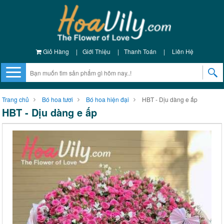
Giỏ Hàng
|
Giới Thiệu
|
Thanh Toán
|
Liên Hệ
Trang chủ
Bó hoa tươi
Bó hoa hiện đại
HBT - Dịu dàng e ấp
HBT - Dịu dàng e ấp