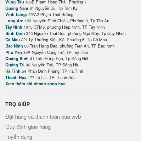
Vũng Tàu
185B Phạm Hồng Thái, Phường 7
Quảng Nam
61 Nguyễn Du, Tp Tam Kỳ
Vĩnh Long:
20/A2 Phạm Thái Bường
Long An:
163 Nguyễn Đình Chiểu, Phường 3, Tp Tân An
Tây Ninh
1075 CTM8, phường Hiệp Ninh, TP Tây Ninh
Bình Định
340 Nguyễn Thái Học, phường Ngô Mây, Tp Quy Nhơn
Cà Mau
221 Lý Thường Kiệt, K2, Phường 6, Tp Cà Mau
Bắc Ninh
83 Trần Hưng Đạo, phường Tiền An, TP Bắc Ninh
Phú Yên
30A Nguyễn Công Trứ, TP Tuy Hòa
Quảng Bình
41 Trần Hưng Đạo, Tp Đồng Hới
Quảng Trị
92 Nguyễn Trãi, TP Đông Hà
Hà Tĩnh
54 Phan Đình Phùng, TP Hà Tĩnh
Thanh Hóa
177 Lê Lai, TP Thanh Hóa
Xem thêm chi nhánh shop hoa
TRỢ GIÚP
Đặt hàng và thanh toán qua web
Quy định giao hàng
Tuyển dụng