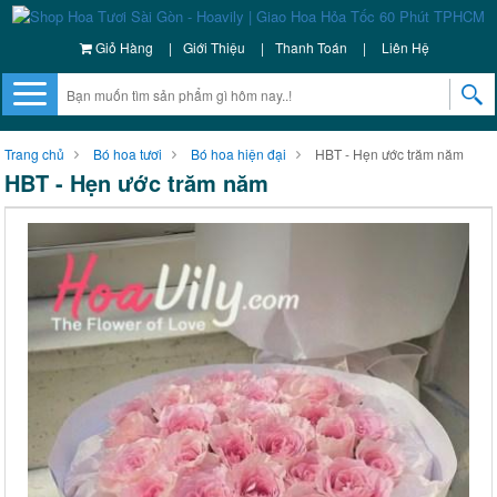
Giỏ Hàng
|
Giới Thiệu
|
Thanh Toán
|
Liên Hệ
Trang chủ
Bó hoa tươi
Bó hoa hiện đại
HBT - Hẹn ước trăm năm
HBT - Hẹn ước trăm năm