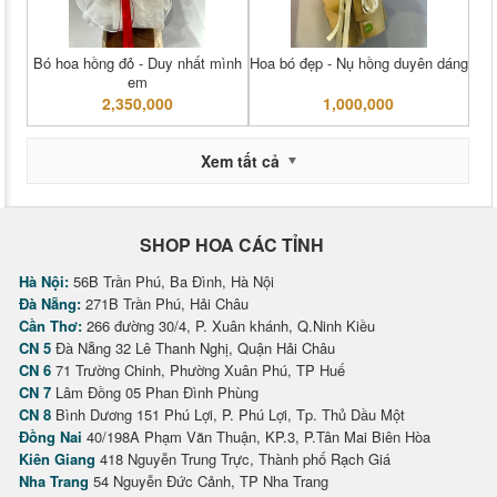
Bó hoa hồng đỏ - Duy nhất mình
Hoa bó đẹp - Nụ hồng duyên dáng
em
2,350,000
1,000,000
Xem tất cả
SHOP HOA CÁC TỈNH
Hà Nội:
56B Trần Phú, Ba Đình, Hà Nội
Đà Nẵng:
271B Trần Phú, Hải Châu
Cần Thơ:
266 đường 30/4, P. Xuân khánh, Q.Ninh Kiều
CN 5
Đà Nẵng 32 Lê Thanh Nghị, Quận Hải Châu
CN 6
71 Trường Chinh, Phường Xuân Phú, TP Huế
CN 7
Lâm Đồng 05 Phan Đình Phùng
CN 8
Bình Dương 151 Phú Lợi, P. Phú Lợi, Tp. Thủ Dầu Một
Đồng Nai
40/198A Phạm Văn Thuận, KP.3, P.Tân Mai Biên Hòa
Kiên Giang
418 Nguyễn Trung Trực, Thành phố Rạch Giá
Nha Trang
54 Nguyễn Đức Cảnh, TP Nha Trang