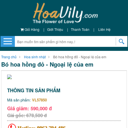
Giỏ Hàng
|
Giới Thiệu
|
Thanh Toán
|
Liên Hệ
Trang chủ
Hoa sinh nhật
Bó hoa hồng đỏ - Ngoại lệ của em
Bó hoa hồng đỏ - Ngoại lệ của em
THÔNG TIN SẢN PHẨM
Mã sản phẩm:
VL57850
Giá giảm: 590,000 đ
Giá gốc: 678,500 đ