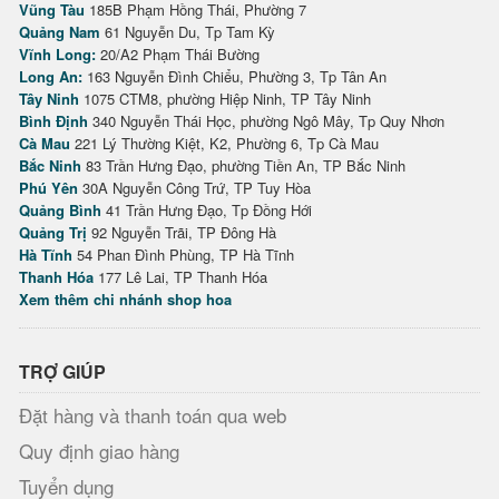
Vũng Tàu
185B Phạm Hồng Thái, Phường 7
Quảng Nam
61 Nguyễn Du, Tp Tam Kỳ
Vĩnh Long:
20/A2 Phạm Thái Bường
Long An:
163 Nguyễn Đình Chiểu, Phường 3, Tp Tân An
Tây Ninh
1075 CTM8, phường Hiệp Ninh, TP Tây Ninh
Bình Định
340 Nguyễn Thái Học, phường Ngô Mây, Tp Quy Nhơn
Cà Mau
221 Lý Thường Kiệt, K2, Phường 6, Tp Cà Mau
Bắc Ninh
83 Trần Hưng Đạo, phường Tiền An, TP Bắc Ninh
Phú Yên
30A Nguyễn Công Trứ, TP Tuy Hòa
Quảng Bình
41 Trần Hưng Đạo, Tp Đồng Hới
Quảng Trị
92 Nguyễn Trãi, TP Đông Hà
Hà Tĩnh
54 Phan Đình Phùng, TP Hà Tĩnh
Thanh Hóa
177 Lê Lai, TP Thanh Hóa
Xem thêm chi nhánh shop hoa
TRỢ GIÚP
Đặt hàng và thanh toán qua web
Quy định giao hàng
Tuyển dụng