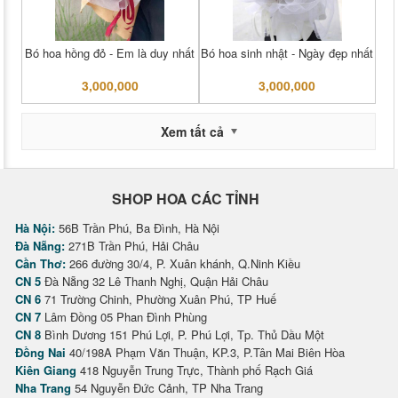
Bó hoa hồng đỏ - Em là duy nhất
Bó hoa sinh nhật - Ngày đẹp nhất
3,000,000
3,000,000
Xem tất cả
SHOP HOA CÁC TỈNH
Hà Nội:
56B Trần Phú, Ba Đình, Hà Nội
Đà Nẵng:
271B Trần Phú, Hải Châu
Cần Thơ:
266 đường 30/4, P. Xuân khánh, Q.Ninh Kiều
CN 5
Đà Nẵng 32 Lê Thanh Nghị, Quận Hải Châu
CN 6
71 Trường Chinh, Phường Xuân Phú, TP Huế
CN 7
Lâm Đồng 05 Phan Đình Phùng
CN 8
Bình Dương 151 Phú Lợi, P. Phú Lợi, Tp. Thủ Dầu Một
Đồng Nai
40/198A Phạm Văn Thuận, KP.3, P.Tân Mai Biên Hòa
Kiên Giang
418 Nguyễn Trung Trực, Thành phố Rạch Giá
Nha Trang
54 Nguyễn Đức Cảnh, TP Nha Trang