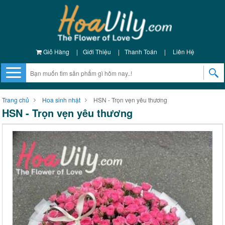
Giỏ Hàng
|
Giới Thiệu
|
Thanh Toán
|
Liên Hệ
Trang chủ
Hoa sinh nhật
HSN - Trọn vẹn yêu thương
HSN - Trọn vẹn yêu thương