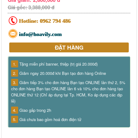
Giá gốc: 3,388,000 đ
Hotline:
0962 794 486
info@hoavily.com
ĐẶT HÀNG
1.
Tặng miễn phí banner, thiệp (trị giá 20.000đ)
2.
Giảm ngay 20.000đ khi Bạn tạo đơn hàng Online
3.
Giảm tiếp 3% cho đơn hàng Bạn tạo ONLINE lần thứ 2, 5%
cho đơn hàng Bạn tạo ONLINE lần 6 và 10% cho đơn hàng tạo
ONLINE thứ 12 (Chỉ áp dụng tại Tp. HCM, Ko áp dụng các dịp
lễ)
4.
Giao gấp trong 2h
5.
Giá chưa bao gồm hoá đơn điện tử