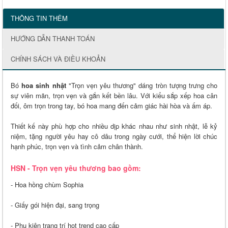
THÔNG TIN THÊM
HƯỚNG DẪN THANH TOÁN
CHÍNH SÁCH VÀ ĐIỀU KHOẢN
Bó
hoa sinh nhật
"Trọn vẹn yêu thương"
dáng tròn tượng trưng cho
sự viên mãn, trọn vẹn và gắn kết bền lâu. Với kiểu sắp xếp hoa cân
đối, ôm trọn trong tay, bó hoa mang đến cảm giác hài hòa và ấm áp.
Thiết kế này phù hợp cho nhiều dịp khác nhau như sinh nhật, lễ kỷ
niệm, tặng người yêu hay cô dâu trong ngày cưới, thể hiện lời chúc
hạnh phúc, trọn vẹn và tình cảm chân thành.
HSN - Trọn vẹn yêu thương bao gồm:
- Hoa hồng chùm Sophia
- Giấy gói hiện đại, sang trọng
- Phụ kiện trang trí hot trend cao cấp