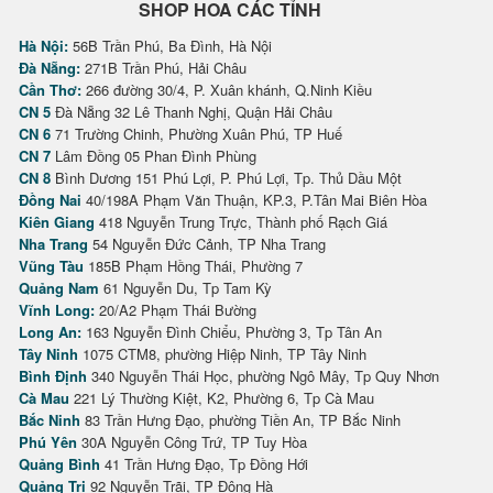
SHOP HOA CÁC TỈNH
Hà Nội:
56B Trần Phú, Ba Đình, Hà Nội
Đà Nẵng:
271B Trần Phú, Hải Châu
Cần Thơ:
266 đường 30/4, P. Xuân khánh, Q.Ninh Kiều
CN 5
Đà Nẵng 32 Lê Thanh Nghị, Quận Hải Châu
CN 6
71 Trường Chinh, Phường Xuân Phú, TP Huế
CN 7
Lâm Đồng 05 Phan Đình Phùng
CN 8
Bình Dương 151 Phú Lợi, P. Phú Lợi, Tp. Thủ Dầu Một
Đồng Nai
40/198A Phạm Văn Thuận, KP.3, P.Tân Mai Biên Hòa
Kiên Giang
418 Nguyễn Trung Trực, Thành phố Rạch Giá
Nha Trang
54 Nguyễn Đức Cảnh, TP Nha Trang
Vũng Tàu
185B Phạm Hồng Thái, Phường 7
Quảng Nam
61 Nguyễn Du, Tp Tam Kỳ
Vĩnh Long:
20/A2 Phạm Thái Bường
Long An:
163 Nguyễn Đình Chiểu, Phường 3, Tp Tân An
Tây Ninh
1075 CTM8, phường Hiệp Ninh, TP Tây Ninh
Bình Định
340 Nguyễn Thái Học, phường Ngô Mây, Tp Quy Nhơn
Cà Mau
221 Lý Thường Kiệt, K2, Phường 6, Tp Cà Mau
Bắc Ninh
83 Trần Hưng Đạo, phường Tiền An, TP Bắc Ninh
Phú Yên
30A Nguyễn Công Trứ, TP Tuy Hòa
Quảng Bình
41 Trần Hưng Đạo, Tp Đồng Hới
Quảng Trị
92 Nguyễn Trãi, TP Đông Hà