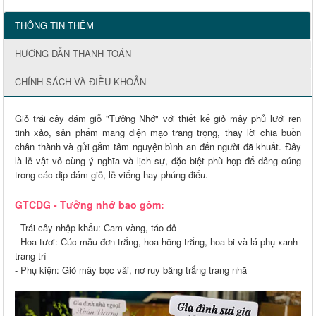
THÔNG TIN THÊM
HƯỚNG DẪN THANH TOÁN
CHÍNH SÁCH VÀ ĐIỀU KHOẢN
Giỏ trái cây đám giỗ "Tưởng Nhớ" với thiết kế giỏ mây phủ lưới ren
tinh xảo, sản phẩm mang diện mạo trang trọng, thay lời chia buồn
chân thành và gửi gắm tâm nguyện bình an đến người đã khuất. Đây
là lễ vật vô cùng ý nghĩa và lịch sự, đặc biệt phù hợp để dâng cúng
trong các dịp đám giỗ, lễ viếng hay phúng điếu.
GTCDG - Tưởng nhớ bao gồm:
- Trái cây nhập khẩu: Cam vàng, táo đỏ
- Hoa tươi: Cúc mẫu đơn trắng, hoa hồng trắng, hoa bi và lá phụ xanh
trang trí
- Phụ kiện: Giỏ mây bọc vải, nơ ruy băng trắng trang nhã