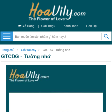
Giỏ Hàng
|
Giới Thiệu
|
Thanh Toán
|
Liên Hệ
Trang chủ
Giỏ trái cây
GTCDG - Tưởng nhớ
GTCDG - Tưởng nhớ