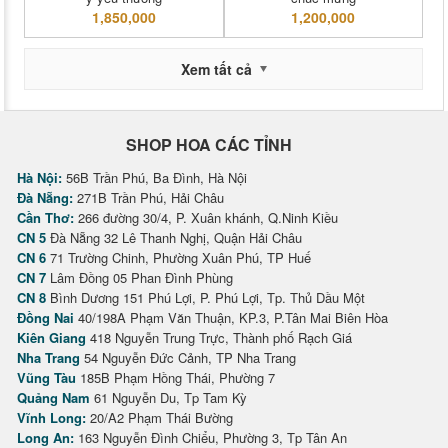
1,850,000
1,200,000
Xem tất cả
SHOP HOA CÁC TỈNH
Hà Nội:
56B Trần Phú, Ba Đình, Hà Nội
Đà Nẵng:
271B Trần Phú, Hải Châu
Cần Thơ:
266 đường 30/4, P. Xuân khánh, Q.Ninh Kiều
CN 5
Đà Nẵng 32 Lê Thanh Nghị, Quận Hải Châu
CN 6
71 Trường Chinh, Phường Xuân Phú, TP Huế
CN 7
Lâm Đồng 05 Phan Đình Phùng
CN 8
Bình Dương 151 Phú Lợi, P. Phú Lợi, Tp. Thủ Dầu Một
Đồng Nai
40/198A Phạm Văn Thuận, KP.3, P.Tân Mai Biên Hòa
Kiên Giang
418 Nguyễn Trung Trực, Thành phố Rạch Giá
Nha Trang
54 Nguyễn Đức Cảnh, TP Nha Trang
Vũng Tàu
185B Phạm Hồng Thái, Phường 7
Quảng Nam
61 Nguyễn Du, Tp Tam Kỳ
Vĩnh Long:
20/A2 Phạm Thái Bường
Long An:
163 Nguyễn Đình Chiểu, Phường 3, Tp Tân An