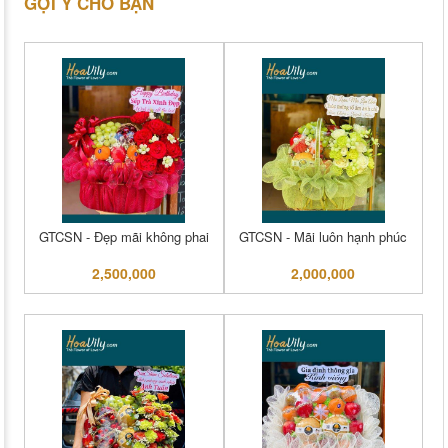
GỢI Ý CHO BẠN
GTCSN - Đẹp mãi không phai
GTCSN - Mãi luôn hạnh phúc
2,500,000
2,000,000