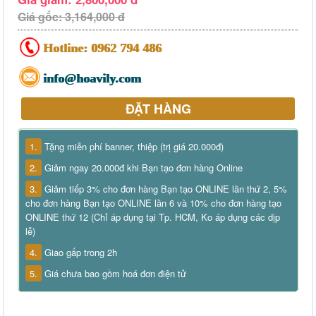
Giá gốc: 3,164,000 đ
Hotline:
0962 794 486
info@hoavily.com
ĐẶT HÀNG
1.
Tặng miễn phí banner, thiệp (trị giá 20.000đ)
2.
Giảm ngay 20.000đ khi Bạn tạo đơn hàng Online
3.
Giảm tiếp 3% cho đơn hàng Bạn tạo ONLINE lần thứ 2, 5%
cho đơn hàng Bạn tạo ONLINE lần 6 và 10% cho đơn hàng tạo
ONLINE thứ 12 (Chỉ áp dụng tại Tp. HCM, Ko áp dụng các dịp
lễ)
4.
Giao gấp trong 2h
5.
Giá chưa bao gồm hoá đơn điện tử