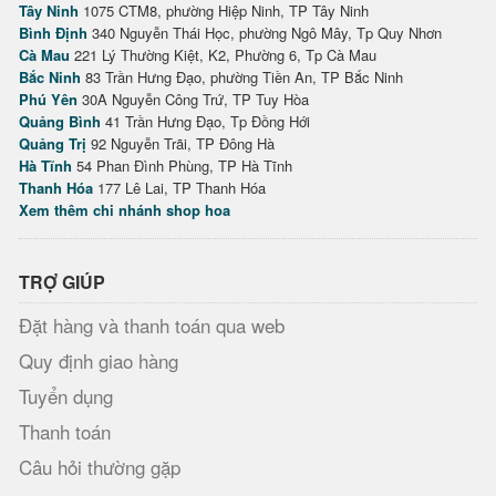
Tây Ninh
1075 CTM8, phường Hiệp Ninh, TP Tây Ninh
Bình Định
340 Nguyễn Thái Học, phường Ngô Mây, Tp Quy Nhơn
Cà Mau
221 Lý Thường Kiệt, K2, Phường 6, Tp Cà Mau
Bắc Ninh
83 Trần Hưng Đạo, phường Tiền An, TP Bắc Ninh
Phú Yên
30A Nguyễn Công Trứ, TP Tuy Hòa
Quảng Bình
41 Trần Hưng Đạo, Tp Đồng Hới
Quảng Trị
92 Nguyễn Trãi, TP Đông Hà
Hà Tĩnh
54 Phan Đình Phùng, TP Hà Tĩnh
Thanh Hóa
177 Lê Lai, TP Thanh Hóa
Xem thêm chi nhánh shop hoa
TRỢ GIÚP
Đặt hàng và thanh toán qua web
Quy định giao hàng
Tuyển dụng
Thanh toán
Câu hỏi thường gặp