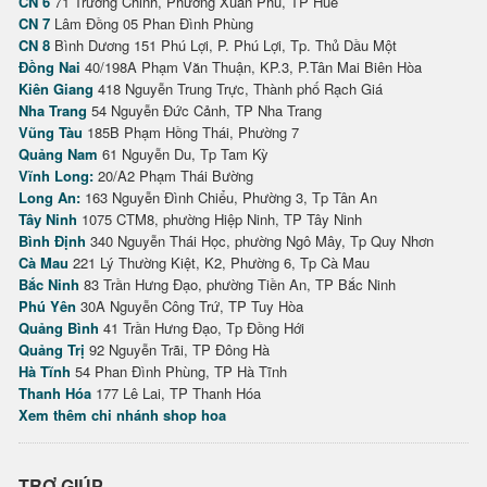
CN 6
71 Trường Chinh, Phường Xuân Phú, TP Huế
CN 7
Lâm Đồng 05 Phan Đình Phùng
CN 8
Bình Dương 151 Phú Lợi, P. Phú Lợi, Tp. Thủ Dầu Một
Đồng Nai
40/198A Phạm Văn Thuận, KP.3, P.Tân Mai Biên Hòa
Kiên Giang
418 Nguyễn Trung Trực, Thành phố Rạch Giá
Nha Trang
54 Nguyễn Đức Cảnh, TP Nha Trang
Vũng Tàu
185B Phạm Hồng Thái, Phường 7
Quảng Nam
61 Nguyễn Du, Tp Tam Kỳ
Vĩnh Long:
20/A2 Phạm Thái Bường
Long An:
163 Nguyễn Đình Chiểu, Phường 3, Tp Tân An
Tây Ninh
1075 CTM8, phường Hiệp Ninh, TP Tây Ninh
Bình Định
340 Nguyễn Thái Học, phường Ngô Mây, Tp Quy Nhơn
Cà Mau
221 Lý Thường Kiệt, K2, Phường 6, Tp Cà Mau
Bắc Ninh
83 Trần Hưng Đạo, phường Tiền An, TP Bắc Ninh
Phú Yên
30A Nguyễn Công Trứ, TP Tuy Hòa
Quảng Bình
41 Trần Hưng Đạo, Tp Đồng Hới
Quảng Trị
92 Nguyễn Trãi, TP Đông Hà
Hà Tĩnh
54 Phan Đình Phùng, TP Hà Tĩnh
Thanh Hóa
177 Lê Lai, TP Thanh Hóa
Xem thêm chi nhánh shop hoa
TRỢ GIÚP