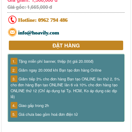
Giá gốc: 1,665,000 đ
Hotline:
0962 794 486
info@hoavily.com
ĐẶT HÀNG
1.
Tặng miễn phí banner, thiệp (trị giá 20.000đ)
2.
Giảm ngay 20.000đ khi Bạn tạo đơn hàng Online
3.
Giảm tiếp 3% cho đơn hàng Bạn tạo ONLINE lần thứ 2, 5%
cho đơn hàng Bạn tạo ONLINE lần 6 và 10% cho đơn hàng tạo
ONLINE thứ 12 (Chỉ áp dụng tại Tp. HCM, Ko áp dụng các dịp
lễ)
4.
Giao gấp trong 2h
5.
Giá chưa bao gồm hoá đơn điện tử