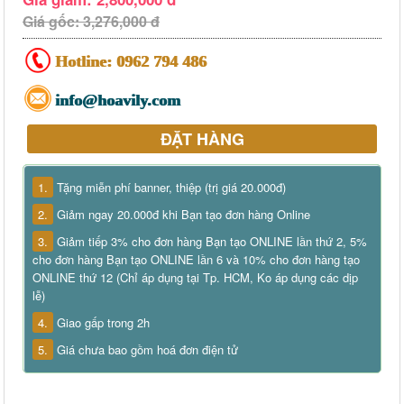
Giá gốc: 3,276,000 đ
Hotline:
0962 794 486
info@hoavily.com
ĐẶT HÀNG
1.
Tặng miễn phí banner, thiệp (trị giá 20.000đ)
2.
Giảm ngay 20.000đ khi Bạn tạo đơn hàng Online
3.
Giảm tiếp 3% cho đơn hàng Bạn tạo ONLINE lần thứ 2, 5%
cho đơn hàng Bạn tạo ONLINE lần 6 và 10% cho đơn hàng tạo
ONLINE thứ 12 (Chỉ áp dụng tại Tp. HCM, Ko áp dụng các dịp
lễ)
4.
Giao gấp trong 2h
5.
Giá chưa bao gồm hoá đơn điện tử