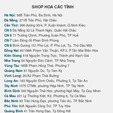
SHOP HOA CÁC TỈNH
Hà Nội:
56B Trần Phú, Ba Đình, Hà Nội
Đà Nẵng:
271B Trần Phú, Hải Châu
Cần Thơ:
266 đường 30/4, P. Xuân khánh, Q.Ninh Kiều
CN 5
Đà Nẵng 32 Lê Thanh Nghị, Quận Hải Châu
CN 6
71 Trường Chinh, Phường Xuân Phú, TP Huế
CN 7
Lâm Đồng 05 Phan Đình Phùng
CN 8
Bình Dương 151 Phú Lợi, P. Phú Lợi, Tp. Thủ Dầu Một
Đồng Nai
40/198A Phạm Văn Thuận, KP.3, P.Tân Mai Biên Hòa
Kiên Giang
418 Nguyễn Trung Trực, Thành phố Rạch Giá
Nha Trang
54 Nguyễn Đức Cảnh, TP Nha Trang
Vũng Tàu
185B Phạm Hồng Thái, Phường 7
Quảng Nam
61 Nguyễn Du, Tp Tam Kỳ
Vĩnh Long:
20/A2 Phạm Thái Bường
Long An:
163 Nguyễn Đình Chiểu, Phường 3, Tp Tân An
Tây Ninh
1075 CTM8, phường Hiệp Ninh, TP Tây Ninh
Bình Định
340 Nguyễn Thái Học, phường Ngô Mây, Tp Quy Nhơn
Cà Mau
221 Lý Thường Kiệt, K2, Phường 6, Tp Cà Mau
Bắc Ninh
83 Trần Hưng Đạo, phường Tiền An, TP Bắc Ninh
Phú Yên
30A Nguyễn Công Trứ, TP Tuy Hòa
Quảng Bình
41 Trần Hưng Đạo, Tp Đồng Hới